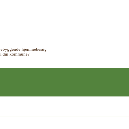
 forebyggende hjemmebesøg
s i din kommune?