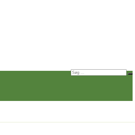
Søg
Sø
efter: