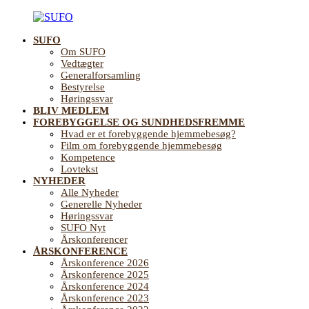
Videre
til
SUFO
indhold
SUFO
Landsforening
Om SUFO
for
Vedtægter
Sundhedsfremme
Generalforsamling
og
Bestyrelse
Forebyggelse
Høringssvar
på
BLIV MEDLEM
ældreområdet
FOREBYGGELSE OG SUNDHEDSFREMME
Hvad er et forebyggende hjemmebesøg?
Film om forebyggende hjemmebesøg
Kompetence
Lovtekst
NYHEDER
Alle Nyheder
Generelle Nyheder
Høringssvar
SUFO Nyt
Årskonferencer
ÅRSKONFERENCE
Årskonference 2026
Årskonference 2025
Årskonference 2024
Årskonference 2023