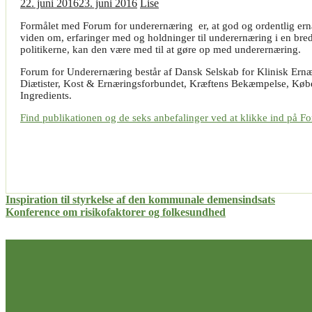
22. juni 2016
23. juni 2016
Lise
Formålet med Forum for underernæring er, at god og ordentlig ernæ
viden om, erfaringer med og holdninger til underernæring i en bre
politikerne, kan den være med til at gøre op med underernæring.
Forum for Underernæring består af Dansk Selskab for Klinisk Ern
Diætister, Kost & Ernæringsforbundet, Kræftens Bekæmpelse, Kø
Ingredients.
Find publikationen og de seks anbefalinger ved at klikke ind på F
Indlægsnavigation
Inspiration til styrkelse af den kommunale demensindsats
Konference om risikofaktorer og folkesundhed