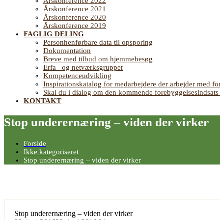
Årskonference 2022
Årskonference 2021
Årskonference 2020
Årskonference 2019
FAGLIG DELING
Personhenførbare data til opsporing
Dokumentation
Breve med tilbud om hjemmebesøg
Erfa– og netværksgrupper
Kompetenceudvikling
Inspirationskatalog for medarbejdere der arbejder med
Skal du i dialog om den kommende forebyggelsesindsat
KONTAKT
Stop underernæring – viden der virker
Forside
Ikke kategoriseret
Stop underernæring – viden der virker
Stop underernæring – viden der virker