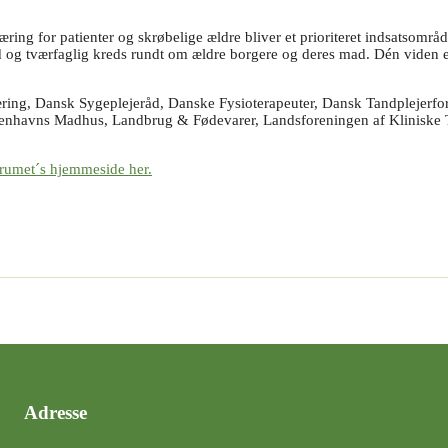
ring for patienter og skrøbelige ældre bliver et prioriteret indsatsomr
d og tværfaglig kreds rundt om ældre borgere og deres mad. Dén viden e
æring, Dansk Sygeplejeråd, Danske Fysioterapeuter, Dansk Tandplejerfo
benhavns Madhus, Landbrug & Fødevarer, Landsforeningen af Kliniske
orumet´s hjemmeside her.
Adresse