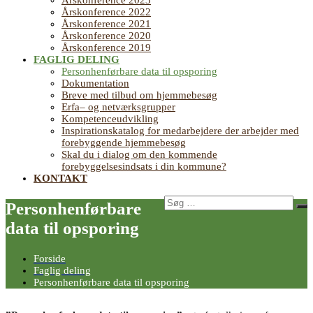
Årskonference 2023
Årskonference 2022
Årskonference 2021
Årskonference 2020
Årskonference 2019
FAGLIG DELING
Personhenførbare data til opsporing
Dokumentation
Breve med tilbud om hjemmebesøg
Erfa– og netværksgrupper
Kompetenceudvikling
Inspirationskatalog for medarbejdere der arbejder med
forebyggende hjemmebesøg
Skal du i dialog om den kommende
forebyggelsesindsats i din kommune?
KONTAKT
Søg
Personhenførbare
Sø
efter:
data til opsporing
Forside
Faglig deling
Personhenførbare data til opsporing