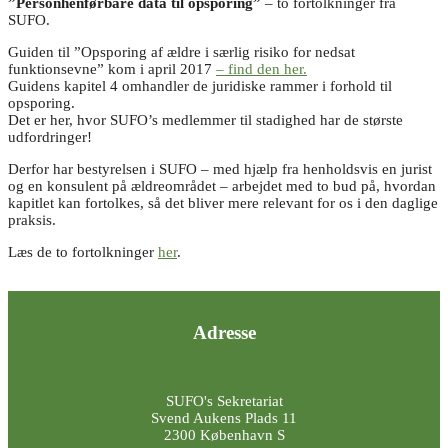
”Personhenførbare data til opsporing”
– to fortolkninger fra
SUFO.
Guiden til ”Opsporing af ældre i særlig risiko for nedsat
funktionsevne” kom i april 2017
– find den her.
Guidens kapitel 4 omhandler de juridiske rammer i forhold til
opsporing.
Det er her, hvor SUFO’s medlemmer til stadighed har de største
udfordringer!
Derfor har bestyrelsen i SUFO – med hjælp fra henholdsvis en jurist
og en konsulent på ældreområdet – arbejdet med to bud på, hvordan
kapitlet kan fortolkes, så det bliver mere relevant for os i den daglige
praksis.
Læs de to fortolkninger
her
.
Adresse
SUFO's Sekretariat
Svend Aukens Plads 11
2300 København S