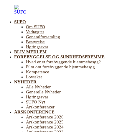
Videre
til
indhold
SUFO
SUFO
Landsforening
Om SUFO
for
Vedtægter
Sundhedsfremme
Generalforsamling
og
Bestyrelse
Forebyggelse
Høringssvar
på
BLIV MEDLEM
ældreområdet
FOREBYGGELSE OG SUNDHEDSFREMME
Hvad er et forebyggende hjemmebesøg?
Film om forebyggende hjemmebesøg
Kompetence
Lovtekst
NYHEDER
Alle Nyheder
Generelle Nyheder
Høringssvar
SUFO Nyt
Årskonferencer
ÅRSKONFERENCE
Årskonference 2026
Årskonference 2025
Årskonference 2024