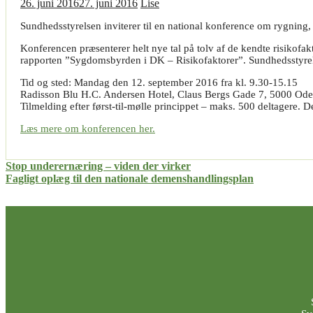
26. juni 2016
27. juni 2016
Lise
Sundhedsstyrelsen inviterer til en national konference om rygning,
Konferencen præsenterer helt nye tal på tolv af de kendte risikofak
rapporten ”Sygdomsbyrden i DK – Risikofaktorer”. Sundhedsstyrelse
Tid og sted: Mandag den 12. september 2016 fra kl. 9.30-15.15
Radisson Blu H.C. Andersen Hotel, Claus Bergs Gade 7, 5000 Od
Tilmelding efter først-til-mølle princippet – maks. 500 deltagere. De
Læs mere om konferencen her.
Indlægsnavigation
Stop underernæring – viden der virker
Fagligt oplæg til den nationale demenshandlingsplan