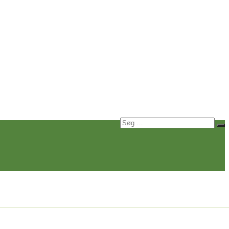
Søg
Sø
efter: