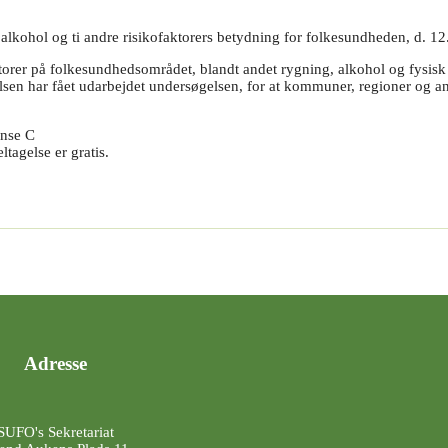
 alkohol og ti andre risikofaktorers betydning for folkesundheden, d. 1
torer på folkesundhedsområdet, blandt andet rygning, alkohol og fysisk in
n har fået udarbejdet undersøgelsen, for at kommuner, regioner og and
ense C
ltagelse er gratis.
Adresse
SUFO's Sekretariat