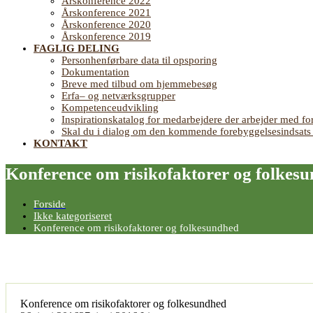
Årskonference 2022
Årskonference 2021
Årskonference 2020
Årskonference 2019
FAGLIG DELING
Personhenførbare data til opsporing
Dokumentation
Breve med tilbud om hjemmebesøg
Erfa– og netværksgrupper
Kompetenceudvikling
Inspirationskatalog for medarbejdere der arbejder med
Skal du i dialog om den kommende forebyggelsesindsat
KONTAKT
Konference om risikofaktorer og folkes
Forside
Ikke kategoriseret
Konference om risikofaktorer og folkesundhed
Konference om risikofaktorer og folkesundhed