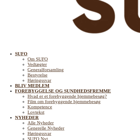
SUFO
Landsforening
Om SUFO
SUFO
for
Vedtægter
Sundhedsfremme
Generalforsamling
og
Bestyrelse
Forebyggelse
Høringssvar
på
BLIV MEDLEM
ældreområdet
FOREBYGGELSE OG SUNDHEDSFREMME
Hvad er et forebyggende hjemmebesøg?
Film om forebyggende hjemmebesøg
Kompetence
Lovtekst
NYHEDER
Alle Nyheder
Generelle Nyheder
Høringssvar
SUFO Nyt