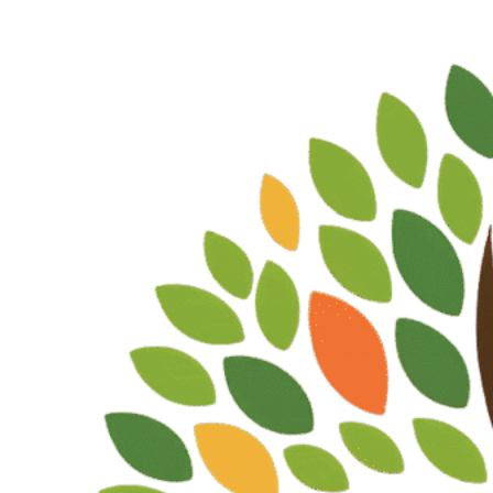
Videre
til
indhold