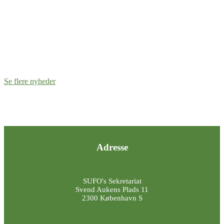
SUFO-Nyt December
Se flere nyheder
Adresse
SUFO's Sekretariat
Svend Aukens Plads 11
2300 København S