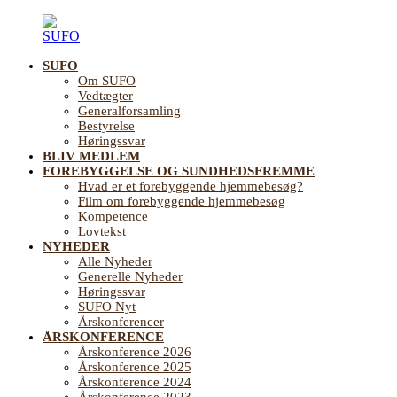
Videre
til
indhold
SUFO
SUFO
Landsforening
Om SUFO
for
Vedtægter
Sundhedsfremme
Generalforsamling
og
Bestyrelse
Forebyggelse
Høringssvar
på
BLIV MEDLEM
ældreområdet
FOREBYGGELSE OG SUNDHEDSFREMME
Hvad er et forebyggende hjemmebesøg?
Film om forebyggende hjemmebesøg
Kompetence
Lovtekst
NYHEDER
Alle Nyheder
Generelle Nyheder
Høringssvar
SUFO Nyt
Årskonferencer
ÅRSKONFERENCE
Årskonference 2026
Årskonference 2025
Årskonference 2024