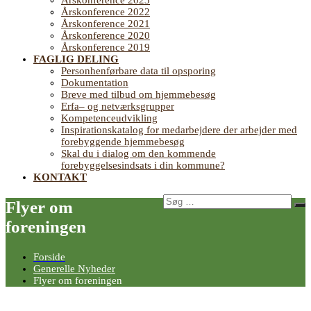
Årskonference 2023
Årskonference 2022
Årskonference 2021
Årskonference 2020
Årskonference 2019
FAGLIG DELING
Personhenførbare data til opsporing
Dokumentation
Breve med tilbud om hjemmebesøg
Erfa– og netværksgrupper
Kompetenceudvikling
Inspirationskatalog for medarbejdere der arbejder med
forebyggende hjemmebesøg
Skal du i dialog om den kommende
forebyggelsesindsats i din kommune?
KONTAKT
Søg
Flyer om
Sø
efter:
foreningen
Forside
Generelle Nyheder
Flyer om foreningen