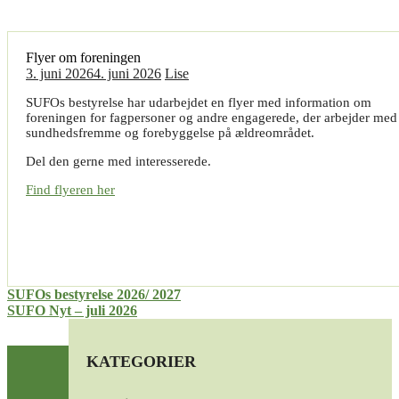
Flyer om foreningen
3. juni 2026
4. juni 2026
Lise
SUFOs bestyrelse har udarbejdet en flyer med information om
foreningen for fagpersoner og andre engagerede, der arbejder med
sundhedsfremme og forebyggelse på ældreområdet.
Del den gerne med interesserede.
Find flyeren her
Indlægsnavigation
SUFOs bestyrelse 2026/ 2027
SUFO Nyt – juli 2026
KATEGORIER