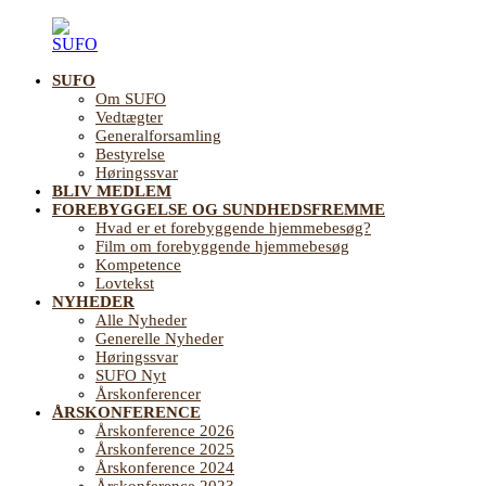
Videre
til
indhold
SUFO
SUFO
Landsforening
Om SUFO
for
Vedtægter
Sundhedsfremme
Generalforsamling
og
Bestyrelse
Forebyggelse
Høringssvar
på
BLIV MEDLEM
ældreområdet
FOREBYGGELSE OG SUNDHEDSFREMME
Hvad er et forebyggende hjemmebesøg?
Film om forebyggende hjemmebesøg
Kompetence
Lovtekst
NYHEDER
Alle Nyheder
Generelle Nyheder
Høringssvar
SUFO Nyt
Årskonferencer
ÅRSKONFERENCE
Årskonference 2026
Årskonference 2025
Årskonference 2024