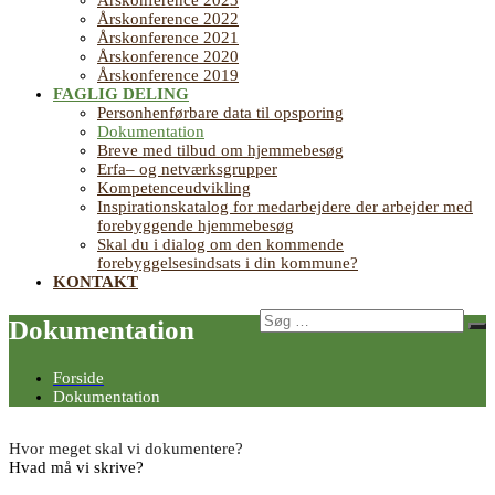
Årskonference 2023
Årskonference 2022
Årskonference 2021
Årskonference 2020
Årskonference 2019
FAGLIG DELING
Personhenførbare data til opsporing
Dokumentation
Breve med tilbud om hjemmebesøg
Erfa– og netværksgrupper
Kompetenceudvikling
Inspirationskatalog for medarbejdere der arbejder med
forebyggende hjemmebesøg
Skal du i dialog om den kommende
forebyggelsesindsats i din kommune?
KONTAKT
Søg
Dokumentation
Sø
efter:
Forside
Dokumentation
Hvor meget skal vi dokumentere?
Hvad må vi skrive?