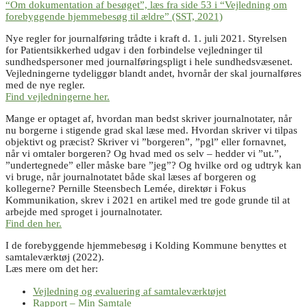
“Om dokumentation af besøget”, læs fra side 53 i “Vejledning om
forebyggende hjemmebesøg til ældre” (SST, 2021)
Nye regler for journalføring trådte i kraft d. 1. juli 2021. Styrelsen
for Patientsikkerhed udgav i den forbindelse vejledninger til
sundhedspersoner med journalføringspligt i hele sundhedsvæsenet.
Vejledningerne tydeliggør blandt andet, hvornår der skal journalføres
med de nye regler.
Find vejledningerne her.
Mange er optaget af, hvordan man bedst skriver journalnotater, når
nu borgerne i stigende grad skal læse med. Hvordan skriver vi tilpas
objektivt og præcist? Skriver vi ”borgeren”, ”pgl” eller fornavnet,
når vi omtaler borgeren? Og hvad med os selv – hedder vi ”ut.”,
”undertegnede” eller måske bare ”jeg”? Og hvilke ord og udtryk kan
vi bruge, når journalnotatet både skal læses af borgeren og
kollegerne? Pernille Steensbech Lemée, direktør i Fokus
Kommunikation, skrev i 2021 en artikel med tre gode grunde til at
arbejde med sproget i journalnotater.
Find den her.
I de forebyggende hjemmebesøg i Kolding Kommune benyttes et
samtaleværktøj (2022).
Læs mere om det her:
Vejledning og evaluering af samtaleværktøjet
Rapport – Min Samtale