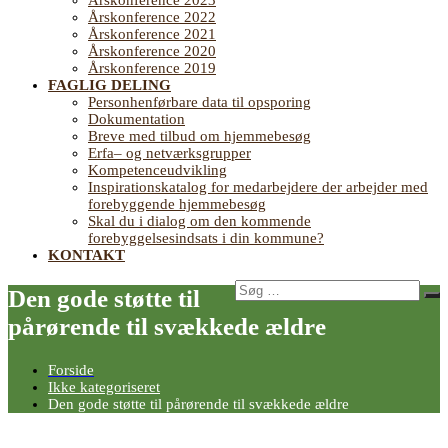
Årskonference 2023
Årskonference 2022
Årskonference 2021
Årskonference 2020
Årskonference 2019
FAGLIG DELING
Personhenførbare data til opsporing
Dokumentation
Breve med tilbud om hjemmebesøg
Erfa– og netværksgrupper
Kompetenceudvikling
Inspirationskatalog for medarbejdere der arbejder med
forebyggende hjemmebesøg
Skal du i dialog om den kommende
forebyggelsesindsats i din kommune?
KONTAKT
Søg
Den gode støtte til
Sø
efter:
pårørende til svækkede ældre
Forside
Ikke kategoriseret
Den gode støtte til pårørende til svækkede ældre