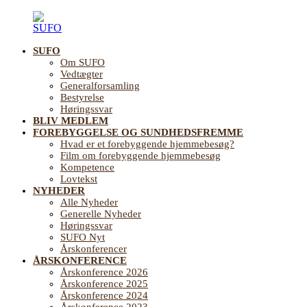
Videre
til
indhold
SUFO
SUFO
Landsforening
Om SUFO
for
Vedtægter
Sundhedsfremme
Generalforsamling
og
Bestyrelse
Forebyggelse
Høringssvar
på
BLIV MEDLEM
ældreområdet
FOREBYGGELSE OG SUNDHEDSFREMME
Hvad er et forebyggende hjemmebesøg?
Film om forebyggende hjemmebesøg
Kompetence
Lovtekst
NYHEDER
Alle Nyheder
Generelle Nyheder
Høringssvar
SUFO Nyt
Årskonferencer
ÅRSKONFERENCE
Årskonference 2026
Årskonference 2025
Årskonference 2024