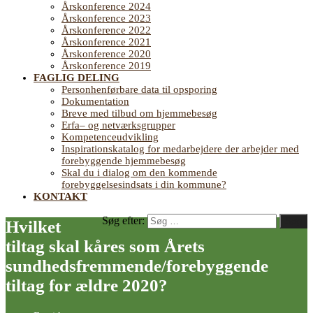
Årskonference 2024
Årskonference 2023
Årskonference 2022
Årskonference 2021
Årskonference 2020
Årskonference 2019
FAGLIG DELING
Personhenførbare data til opsporing
Dokumentation
Breve med tilbud om hjemmebesøg
Erfa– og netværksgrupper
Kompetenceudvikling
Inspirationskatalog for medarbejdere der arbejder med
forebyggende hjemmebesøg
Skal du i dialog om den kommende
forebyggelsesindsats i din kommune?
KONTAKT
Søg efter:
Søg
Hvilket
tiltag skal kåres som Årets
sundhedsfremmende/forebyggende
tiltag for ældre 2020?