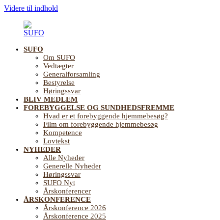
Videre til indhold
SUFO
SUFO
Landsforening
Om SUFO
for
Vedtægter
Sundhedsfremme
Generalforsamling
og
Bestyrelse
Forebyggelse
Høringssvar
på
BLIV MEDLEM
ældreområdet
FOREBYGGELSE OG SUNDHEDSFREMME
Hvad er et forebyggende hjemmebesøg?
Film om forebyggende hjemmebesøg
Kompetence
Lovtekst
NYHEDER
Alle Nyheder
Generelle Nyheder
Høringssvar
SUFO Nyt
Årskonferencer
ÅRSKONFERENCE
Årskonference 2026
Årskonference 2025