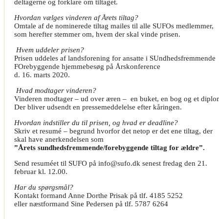
deltagerne og forklare om tiltaget.
Hvordan vælges vinderen af Årets tiltag?
Omtale af de nominerede tiltag mailes til alle SUFOs medlemmer,
som herefter stemmer om, hvem der skal vinde prisen.
Hvem uddeler prisen?
Prisen uddeles af landsforening for ansatte i SUndhedsfremmende
FOrebyggende hjemmebesøg på Årskonference
d. 16. marts 2020.
Hvad modtager vinderen?
Vinderen modtager – ud over æren – en buket, en bog og et diplo
Der bliver udsendt en pressemeddelelse efter kåringen.
Hvordan indstiller du til prisen, og hvad er deadline?
Skriv et resumé – begrund hvorfor det netop er det ene tiltag, der
skal have anerkendelsen som
”Årets sundhedsfremmende/forebyggende tiltag for ældre”.
Send resuméet til SUFO på info@sufo.dk senest fredag den 21.
februar kl. 12.00.
Har du spørgsmål?
Kontakt formand Anne Dorthe Prisak på tlf. 4185 5252
eller næstformand Sine Pedersen på tlf. 5787 6264