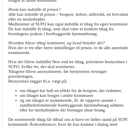
bruges af andre kommuner.
Hvem kan indstille til prisen?
Alle kan indstille til prisen – borgere, ledere, ældreråd, en forvaltn
eller en medarbejder.
Medlemmer af SUFO kan også indstille et tiltag fra egen kommune
Du kan indstille ét tiltag, som skal være et konkret tiltag fra
hverdagens praksis i forebyggende hjemmebesøg.
Hvordan bliver tiltag nomineret, og hvad betyder det?
Hvis der er tre eller færre indstillinger til prisen, er de alle automati
nominerede.
Hvis der bliver indstillet flere end tre tiltag, prioriterer bestyrelsen i
SUFO, hvilke tre, der skal nomineres.
Tiltagene bliver anonymiseret, før bestyrelsen foretager
prioriteringen.
Bestyrelsen lægger bl.a. vægt på;
om tiltaget har haft en effekt for de borgere, det vedrører,
om tiltaget kan bruges i andre kommuner
og om tiltaget er nytænkende, ift. de opgaver ansatte i
sundhedsfremmende forebyggende hjemmebesøg udfører,
eller for medarbejdere der foretager disse besøg.
De nominerede tiltag får tilbud om at have en fælles stand på SUF
kommende Årskonference, hvor de kan komme i dialog med