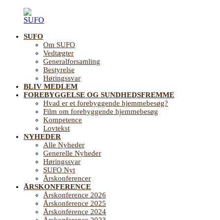
Videre
til
indhold
SUFO
SUFO
Landsforening
Om SUFO
for
Vedtægter
Sundhedsfremme
Generalforsamling
og
Bestyrelse
Forebyggelse
Høringssvar
på
BLIV MEDLEM
ældreområdet
FOREBYGGELSE OG SUNDHEDSFREMME
Hvad er et forebyggende hjemmebesøg?
Film om forebyggende hjemmebesøg
Kompetence
Lovtekst
NYHEDER
Alle Nyheder
Generelle Nyheder
Høringssvar
SUFO Nyt
Årskonferencer
ÅRSKONFERENCE
Årskonference 2026
Årskonference 2025
Årskonference 2024