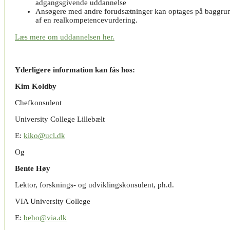
adgangsgivende uddannelse
Ansøgere med andre forudsætninger kan optages på baggru
af en realkompetencevurdering.
Læs mere om uddannelsen her.
Yderligere information kan fås hos:
Kim Koldby
Chefkonsulent
University College Lillebælt
E:
kiko@ucl.dk
Og
Bente Høy
Lektor, forsknings- og udviklingskonsulent, ph.d.
VIA University College
E:
beho@via.dk