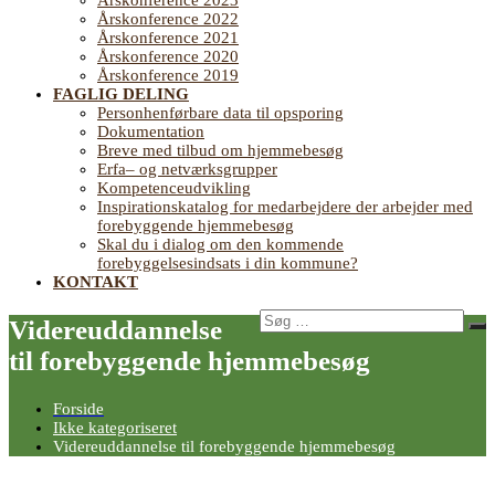
Årskonference 2023
Årskonference 2022
Årskonference 2021
Årskonference 2020
Årskonference 2019
FAGLIG DELING
Personhenførbare data til opsporing
Dokumentation
Breve med tilbud om hjemmebesøg
Erfa– og netværksgrupper
Kompetenceudvikling
Inspirationskatalog for medarbejdere der arbejder med
forebyggende hjemmebesøg
Skal du i dialog om den kommende
forebyggelsesindsats i din kommune?
KONTAKT
Søg
Videreuddannelse
Sø
efter:
til forebyggende hjemmebesøg
Forside
Ikke kategoriseret
Videreuddannelse til forebyggende hjemmebesøg