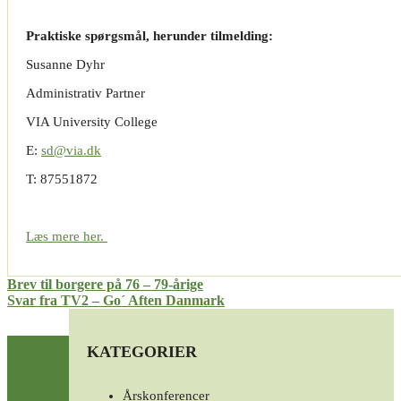
Praktiske spørgsmål, herunder tilmelding:
Susanne Dyhr
Administrativ Partner
VIA University College
E:
sd@via.dk
T: 87551872
Læs mere her.
Indlægsnavigation
Brev til borgere på 76 – 79-årige
Svar fra TV2 – Go´ Aften Danmark
KATEGORIER
Årskonferencer