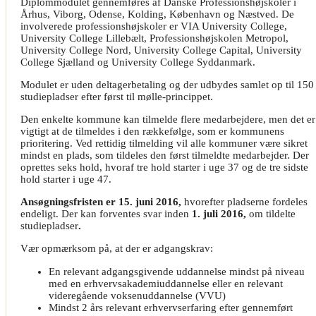
Diplommodulet gennemføres af Danske Professionshøjskoler i
Århus, Viborg, Odense, Kolding, København og Næstved. De
involverede professionshøjskoler er VIA University College,
University College Lillebælt, Professionshøjskolen Metropol,
University College Nord, University College Capital, University
College Sjælland og University College Syddanmark.
Modulet er uden deltagerbetaling og der udbydes samlet op til 150
studiepladser efter først til mølle-princippet.
Den enkelte kommune kan tilmelde flere medarbejdere, men det er
vigtigt at de tilmeldes i den rækkefølge, som er kommunens
prioritering. Ved rettidig tilmelding vil alle kommuner være sikret
mindst en plads, som tildeles den først tilmeldte medarbejder. Der
oprettes seks hold, hvoraf tre hold starter i uge 37 og de tre sidste
hold starter i uge 47.
Ansøgningsfristen er 15. juni 2016,
hvorefter pladserne fordeles
endeligt. Der kan forventes svar inden
1. juli 2016,
om tildelte
studiepladser
.
Vær opmærksom på, at der er adgangskrav:
En relevant adgangsgivende uddannelse mindst på niveau
med en erhvervsakademiuddannelse eller en relevant
videregående voksenuddannelse (VVU)
Mindst 2 års relevant erhvervserfaring efter gennemført