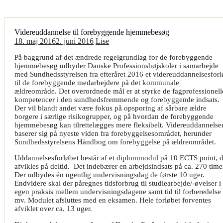
Videreuddannelse til forebyggende hjemmebesøg
18. maj 2016
2. juni 2016
Lise
På baggrund af det ændrede regelgrundlag for de forebyggende
hjemmebesøg udbyder Danske Professionshøjskoler i samarbejde
med Sundhedsstyrelsen fra efteråret 2016 et videreuddannelsesfor
til de forebyggende medarbejdere på det kommunale
ældreområde. Det overordnede mål er at styrke de fagprofessionell
kompetencer i den sundhedsfremmende og forebyggende indsats.
Der vil blandt andet være fokus på opsporing af sårbare ældre
borgere i særlige risikogrupper, og på hvordan de forebyggende
hjemmebesøg kan tilrettelægges mere fleksibelt. Videreuddannelse
baserer sig på nyeste viden fra forebyggelsesområdet, herunder
Sundhedsstyrelsens Håndbog om forebyggelse på ældreområdet.
Uddannelsesforløbet består af et diplommodul på 10 ECTS point, d
afvikles på deltid. Det indebærer en arbejdsindsats på ca. 270 time
Der udbydes én ugentlig undervisningsdag de første 10 uger.
Endvidere skal der påregnes tidsforbrug til studiearbejde/-øvelser i
egen praksis mellem undervisningsdagene samt tid til forberedelse
mv. Modulet afsluttes med en eksamen. Hele forløbet forventes
afviklet over ca. 13 uger.