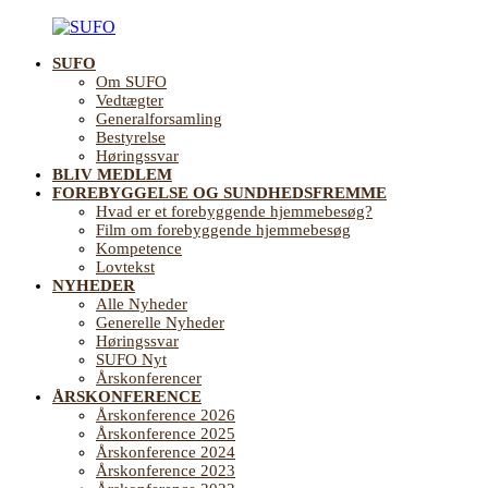
Videre
til
SUFO
indhold
SUFO
Landsforening
Om SUFO
for
Vedtægter
Sundhedsfremme
Generalforsamling
og
Bestyrelse
Forebyggelse
Høringssvar
på
BLIV MEDLEM
ældreområdet
FOREBYGGELSE OG SUNDHEDSFREMME
Hvad er et forebyggende hjemmebesøg?
Film om forebyggende hjemmebesøg
Kompetence
Lovtekst
NYHEDER
Alle Nyheder
Generelle Nyheder
Høringssvar
SUFO Nyt
Årskonferencer
ÅRSKONFERENCE
Årskonference 2026
Årskonference 2025
Årskonference 2024
Årskonference 2023