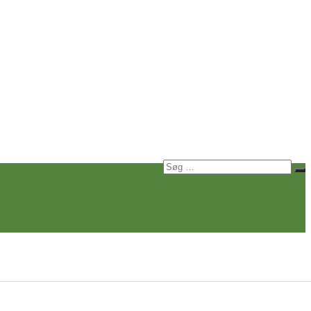
Søg
Sø
efter: