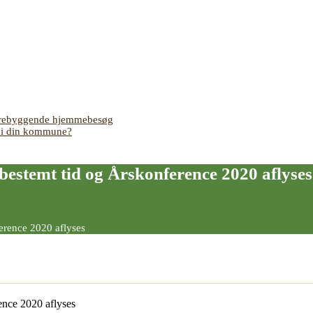
 forebyggende hjemmebesøg
s i din kommune?
estemt tid og Årskonference 2020 aflyses
erence 2020 aflyses
nce 2020 aflyses