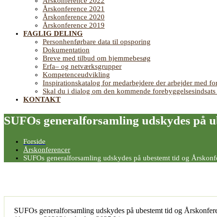
Årskonference 2022
Årskonference 2021
Årskonference 2020
Årskonference 2019
FAGLIG DELING
Personhenførbare data til opsporing
Dokumentation
Breve med tilbud om hjemmebesøg
Erfa– og netværksgrupper
Kompetenceudvikling
Inspirationskatalog for medarbejdere der arbejder med
Skal du i dialog om den kommende forebyggelsesindsat
KONTAKT
SUFOs generalforsamling udskydes på ub
Forside
Årskonferencer
SUFOs generalforsamling udskydes på ubestemt tid og Årskonf
SUFOs generalforsamling udskydes på ubestemt tid og Årskonfere