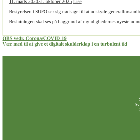
11. marts 2020
31. oktober 2025
Lise
Bestyrelsen i SUFO ser sig nødsaget til at udskyde generalforsaml
Beslutningen skal ses på baggrund af myndighedernes nyeste udmeld
Indlægsnavigation
OBS vedr. Corona/COVID-19
Vær med til at give et digitalt skulderklap i en turbulent tid
Sv