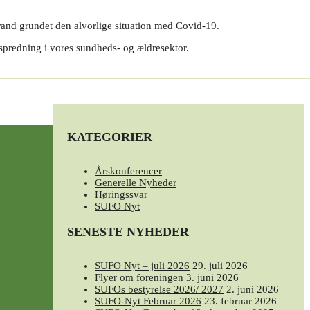
rand grundet den alvorlige situation med Covid-19.
spredning i vores sundheds- og ældresektor.
KATEGORIER
Årskonferencer
Generelle Nyheder
Høringssvar
SUFO Nyt
SENESTE NYHEDER
SUFO Nyt – juli 2026
29. juli 2026
Flyer om foreningen
3. juni 2026
SUFOs bestyrelse 2026/ 2027
2. juni 2026
SUFO-Nyt Februar 2026
23. februar 2026