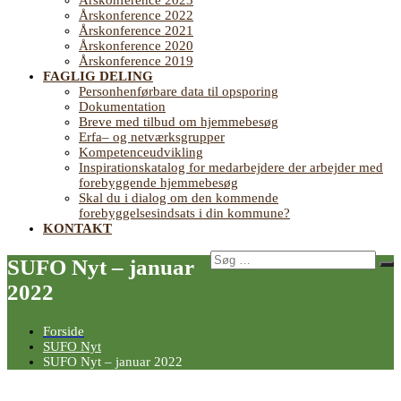
Årskonference 2023
Årskonference 2022
Årskonference 2021
Årskonference 2020
Årskonference 2019
FAGLIG DELING
Personhenførbare data til opsporing
Dokumentation
Breve med tilbud om hjemmebesøg
Erfa– og netværksgrupper
Kompetenceudvikling
Inspirationskatalog for medarbejdere der arbejder med
forebyggende hjemmebesøg
Skal du i dialog om den kommende
forebyggelsesindsats i din kommune?
KONTAKT
Søg
SUFO Nyt – januar
Sø
efter:
2022
Forside
SUFO Nyt
SUFO Nyt – januar 2022