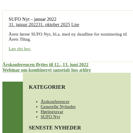
SUFO Nyt – januar 2022
31. januar 2022
31. oktober 2025
Lise
Årets første SUFO Nyt, bl.a. med ny deadline for nominering til
Årets Tiltag.
Læs det her.
Indlægsnavigation
Årskonferencen flyttes til 12.- 13. juni 2022
Webinar om kombineret sansetab hos ældre
KATEGORIER
Årskonferencer
Generelle Nyheder
Høringssvar
SUFO Nyt
SENESTE NYHEDER