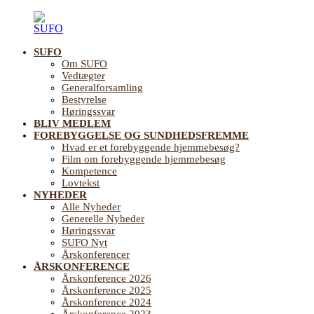
Videre
til
indhold
SUFO
SUFO
Landsforening
Om SUFO
for
Vedtægter
Sundhedsfremme
Generalforsamling
og
Bestyrelse
Forebyggelse
Høringssvar
på
BLIV MEDLEM
ældreområdet
FOREBYGGELSE OG SUNDHEDSFREMME
Hvad er et forebyggende hjemmebesøg?
Film om forebyggende hjemmebesøg
Kompetence
Lovtekst
NYHEDER
Alle Nyheder
Generelle Nyheder
Høringssvar
SUFO Nyt
Årskonferencer
ÅRSKONFERENCE
Årskonference 2026
Årskonference 2025
Årskonference 2024