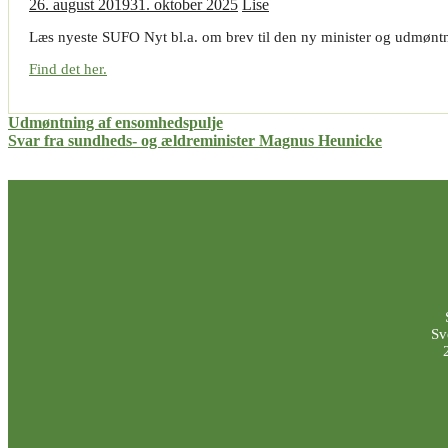
26. august 2019
31. oktober 2025
Lise
Læs nyeste SUFO Nyt bl.a. om brev til den ny minister og udmønt
Find det her.
Indlægsnavigation
Udmøntning af ensomhedspulje
Svar fra sundheds- og ældreminister Magnus Heunicke
Sv