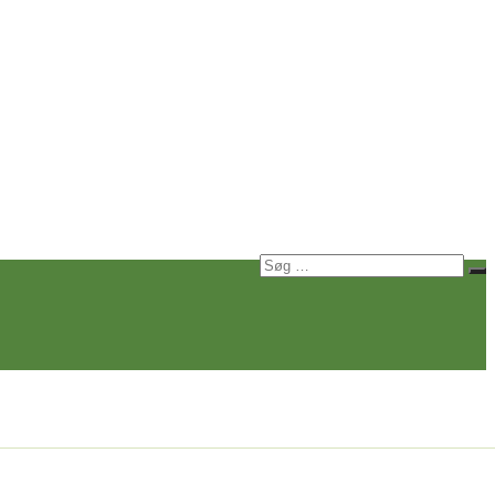
Søg
Sø
efter: