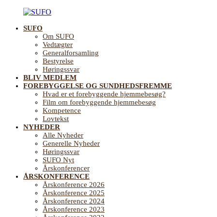
Videre
til
SUFO
indhold
SUFO
Landsforening
Om SUFO
for
Vedtægter
Sundhedsfremme
Generalforsamling
og
Bestyrelse
Forebyggelse
Høringssvar
på
BLIV MEDLEM
ældreområdet
FOREBYGGELSE OG SUNDHEDSFREMME
Hvad er et forebyggende hjemmebesøg?
Film om forebyggende hjemmebesøg
Kompetence
Lovtekst
NYHEDER
Alle Nyheder
Generelle Nyheder
Høringssvar
SUFO Nyt
Årskonferencer
ÅRSKONFERENCE
Årskonference 2026
Årskonference 2025
Årskonference 2024
Årskonference 2023