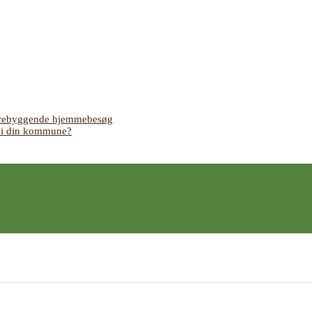
 forebyggende hjemmebesøg
s i din kommune?