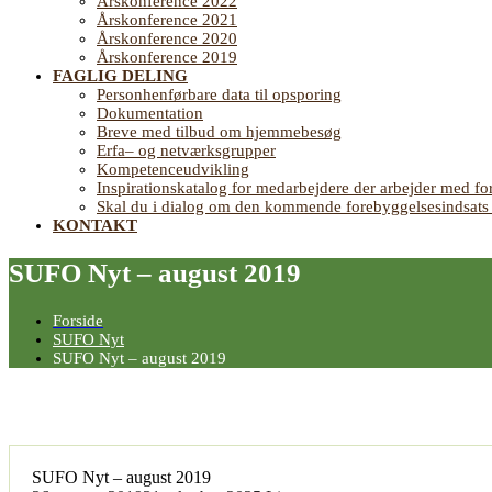
Årskonference 2022
Årskonference 2021
Årskonference 2020
Årskonference 2019
FAGLIG DELING
Personhenførbare data til opsporing
Dokumentation
Breve med tilbud om hjemmebesøg
Erfa– og netværksgrupper
Kompetenceudvikling
Inspirationskatalog for medarbejdere der arbejder med
Skal du i dialog om den kommende forebyggelsesindsat
KONTAKT
SUFO Nyt – august 2019
Forside
SUFO Nyt
SUFO Nyt – august 2019
SUFO Nyt – august 2019