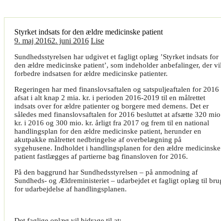
Styrket indsats for den ældre medicinske patient
9. maj 2016
2. juni 2016
Lise
Sundhedsstyrelsen har udgivet et fagligt oplæg ’Styrket indsats for
den ældre medicinske patient’, som indeholder anbefalinger, der vi
forbedre indsatsen for ældre medicinske patienter.
Regeringen har med finanslovsaftalen og satspuljeaftalen for 2016
afsat i alt knap 2 mia. kr. i perioden 2016-2019 til en målrettet
indsats over for ældre patienter og borgere med demens. Det er
således med finanslovsaftalen for 2016 besluttet at afsætte 320 mio
kr. i 2016 og 300 mio. kr. årligt fra 2017 og frem til en national
handlingsplan for den ældre medicinske patient, herunder en
akutpakke målrettet nedbringelse af overbelægning på
sygehusene. Indholdet i handlingsplanen for den ældre medicinske
patient fastlægges af partierne bag finansloven for 2016.
På den baggrund har Sundhedsstyrelsen – på anmodning af
Sundheds- og Ældreministeriet – udarbejdet et fagligt oplæg til bru
for udarbejdelse af handlingsplanen.
Det faglige oplæg vil bidrage til at: