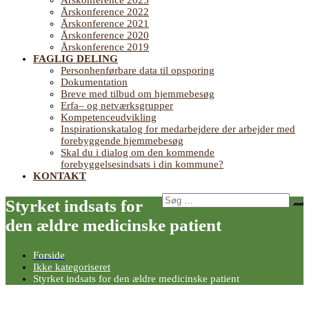
Årskonference 2023
Årskonference 2022
Årskonference 2021
Årskonference 2020
Årskonference 2019
FAGLIG DELING
Personhenførbare data til opsporing
Dokumentation
Breve med tilbud om hjemmebesøg
Erfa– og netværksgrupper
Kompetenceudvikling
Inspirationskatalog for medarbejdere der arbejder med
forebyggende hjemmebesøg
Skal du i dialog om den kommende
forebyggelsesindsats i din kommune?
KONTAKT
Søg
Styrket indsats for
Sø
efter:
den ældre medicinske patient
Forside
Ikke kategoriseret
Styrket indsats for den ældre medicinske patient