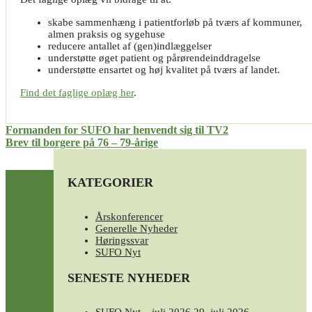
skabe sammenhæng i patientforløb på tværs af kommuner,
almen praksis og sygehuse
reducere antallet af (gen)indlæggelser
understøtte øget patient og pårørendeinddragelse
understøtte ensartet og høj kvalitet på tværs af landet.
Find det faglige oplæg her
.
Indlægsnavigation
Formanden for SUFO har henvendt sig til TV2
Brev til borgere på 76 – 79-årige
KATEGORIER
Årskonferencer
Generelle Nyheder
Høringssvar
SUFO Nyt
SENESTE NYHEDER
SUFO Nyt – juli 2026
29. juli 2026