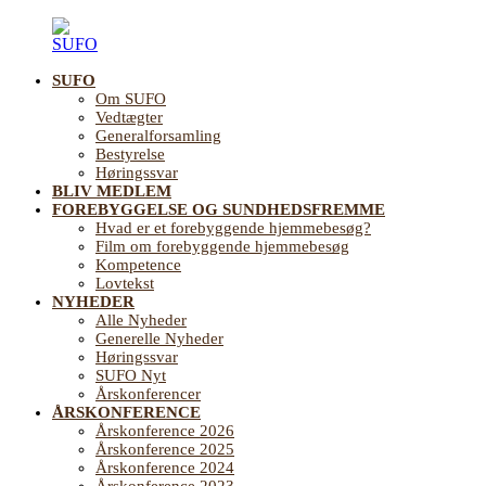
Videre
til
indhold
SUFO
SUFO
Landsforening
Om SUFO
for
Vedtægter
Sundhedsfremme
Generalforsamling
og
Bestyrelse
Forebyggelse
Høringssvar
på
BLIV MEDLEM
ældreområdet
FOREBYGGELSE OG SUNDHEDSFREMME
Hvad er et forebyggende hjemmebesøg?
Film om forebyggende hjemmebesøg
Kompetence
Lovtekst
NYHEDER
Alle Nyheder
Generelle Nyheder
Høringssvar
SUFO Nyt
Årskonferencer
ÅRSKONFERENCE
Årskonference 2026
Årskonference 2025
Årskonference 2024