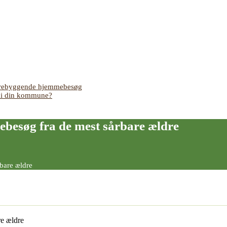
 forebyggende hjemmebesøg
s i din kommune?
ebesøg fra de mest sårbare ældre
bare ældre
re ældre