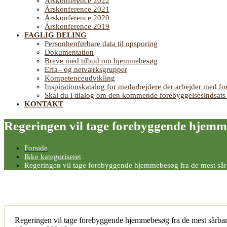
Årskonference 2022
Årskonference 2021
Årskonference 2020
Årskonference 2019
FAGLIG DELING
Personhenførbare data til opsporing
Dokumentation
Breve med tilbud om hjemmebesøg
Erfa– og netværksgrupper
Kompetenceudvikling
Inspirationskatalog for medarbejdere der arbejder med
Skal du i dialog om den kommende forebyggelsesindsat
KONTAKT
Regeringen vil tage forebyggende hjemm
Forside
Ikke kategoriseret
Regeringen vil tage forebyggende hjemmebesøg fra de mest sår
Regeringen vil tage forebyggende hjemmebesøg fra de mest sårba