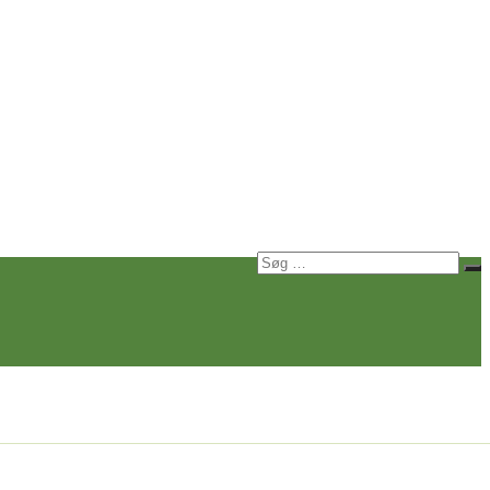
Søg
Sø
efter: