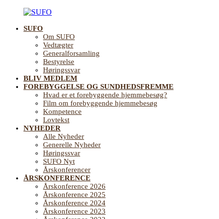
Videre
til
SUFO
indhold
SUFO
Landsforening
Om SUFO
for
Vedtægter
Sundhedsfremme
Generalforsamling
og
Bestyrelse
Forebyggelse
Høringssvar
på
BLIV MEDLEM
ældreområdet
FOREBYGGELSE OG SUNDHEDSFREMME
Hvad er et forebyggende hjemmebesøg?
Film om forebyggende hjemmebesøg
Kompetence
Lovtekst
NYHEDER
Alle Nyheder
Generelle Nyheder
Høringssvar
SUFO Nyt
Årskonferencer
ÅRSKONFERENCE
Årskonference 2026
Årskonference 2025
Årskonference 2024
Årskonference 2023