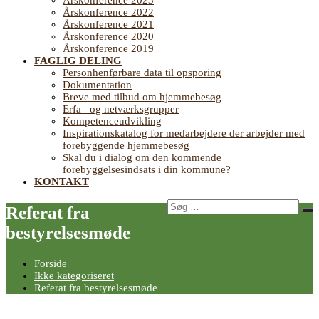
Årskonference 2023
Årskonference 2022
Årskonference 2021
Årskonference 2020
Årskonference 2019
FAGLIG DELING
Personhenførbare data til opsporing
Dokumentation
Breve med tilbud om hjemmebesøg
Erfa– og netværksgrupper
Kompetenceudvikling
Inspirationskatalog for medarbejdere der arbejder med
forebyggende hjemmebesøg
Skal du i dialog om den kommende
forebyggelsesindsats i din kommune?
KONTAKT
Søg
Referat fra
Sø
efter:
bestyrelsesmøde
Forside
Ikke kategoriseret
Referat fra bestyrelsesmøde