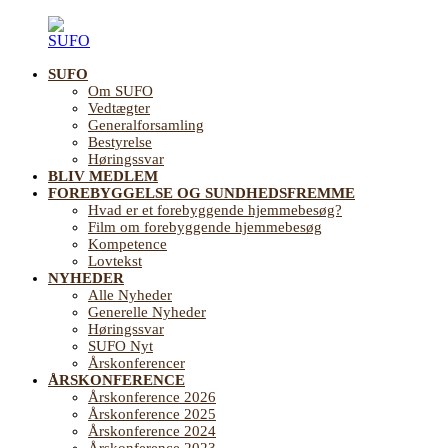
Videre
til
indhold
SUFO
SUFO
Landsforening
Om SUFO
for
Vedtægter
Sundhedsfremme
Generalforsamling
og
Bestyrelse
Forebyggelse
Høringssvar
på
BLIV MEDLEM
ældreområdet
FOREBYGGELSE OG SUNDHEDSFREMME
Hvad er et forebyggende hjemmebesøg?
Film om forebyggende hjemmebesøg
Kompetence
Lovtekst
NYHEDER
Alle Nyheder
Generelle Nyheder
Høringssvar
SUFO Nyt
Årskonferencer
ÅRSKONFERENCE
Årskonference 2026
Årskonference 2025
Årskonference 2024