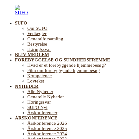
Videre
til
indhold
SUFO
SUFO
Landsforening
Om SUFO
for
Vedtægter
Sundhedsfremme
Generalforsamling
og
Bestyrelse
Forebyggelse
Høringssvar
på
BLIV MEDLEM
ældreområdet
FOREBYGGELSE OG SUNDHEDSFREMME
Hvad er et forebyggende hjemmebesøg?
Film om forebyggende hjemmebesøg
Kompetence
Lovtekst
NYHEDER
Alle Nyheder
Generelle Nyheder
Høringssvar
SUFO Nyt
Årskonferencer
ÅRSKONFERENCE
Årskonference 2026
Årskonference 2025
Årskonference 2024