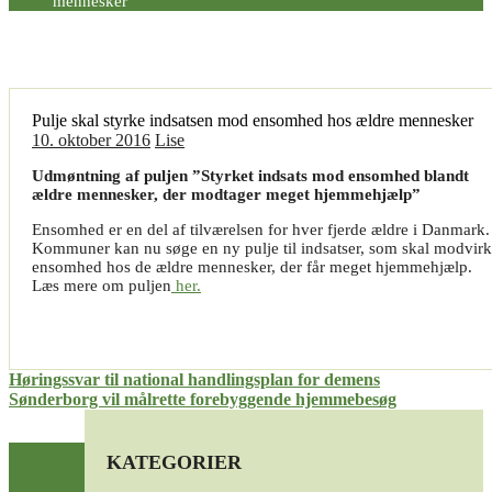
mennesker
Pulje skal styrke indsatsen mod ensomhed hos ældre mennesker
10. oktober 2016
Lise
Udmøntning af puljen ”Styrket indsats mod ensomhed blandt
ældre mennesker, der modtager meget hjemmehjælp”
Ensomhed er en del af tilværelsen for hver fjerde ældre i Danmark.
Kommuner kan nu søge en ny pulje til indsatser, som skal modvir
ensomhed hos de ældre mennesker, der får meget hjemmehjælp.
Læs mere om puljen
her.
Indlægsnavigation
Høringssvar til national handlingsplan for demens
Sønderborg vil målrette forebyggende hjemmebesøg
KATEGORIER