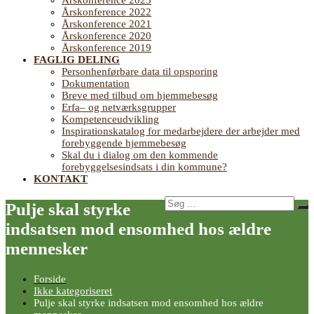
Årskonference 2023
Årskonference 2022
Årskonference 2021
Årskonference 2020
Årskonference 2019
FAGLIG DELING
Personhenførbare data til opsporing
Dokumentation
Breve med tilbud om hjemmebesøg
Erfa– og netværksgrupper
Kompetenceudvikling
Inspirationskatalog for medarbejdere der arbejder med
forebyggende hjemmebesøg
Skal du i dialog om den kommende
forebyggelsesindsats i din kommune?
KONTAKT
Søg
Pulje skal styrke
Sø
efter:
indsatsen mod ensomhed hos ældre
mennesker
Forside
Ikke kategoriseret
Pulje skal styrke indsatsen mod ensomhed hos ældre