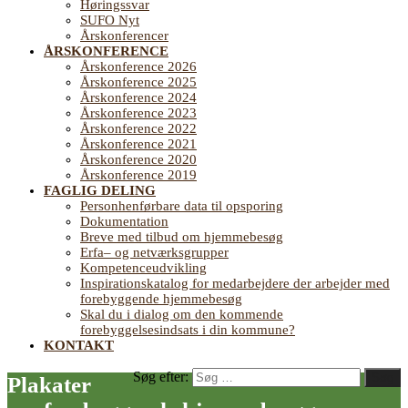
Høringssvar
SUFO Nyt
Årskonferencer
ÅRSKONFERENCE
Årskonference 2026
Årskonference 2025
Årskonference 2024
Årskonference 2023
Årskonference 2022
Årskonference 2021
Årskonference 2020
Årskonference 2019
FAGLIG DELING
Personhenførbare data til opsporing
Dokumentation
Breve med tilbud om hjemmebesøg
Erfa– og netværksgrupper
Kompetenceudvikling
Inspirationskatalog for medarbejdere der arbejder med
forebyggende hjemmebesøg
Skal du i dialog om den kommende
forebyggelsesindsats i din kommune?
KONTAKT
Søg efter:
Søg
Plakater