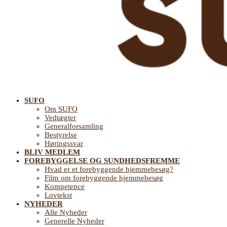
SUFO
SUFO
Landsforening
Om SUFO
for
Vedtægter
Sundhedsfremme
Generalforsamling
og
Bestyrelse
Forebyggelse
Høringssvar
på
BLIV MEDLEM
ældreområdet
FOREBYGGELSE OG SUNDHEDSFREMME
Hvad er et forebyggende hjemmebesøg?
Film om forebyggende hjemmebesøg
Kompetence
Lovtekst
NYHEDER
Alle Nyheder
Generelle Nyheder