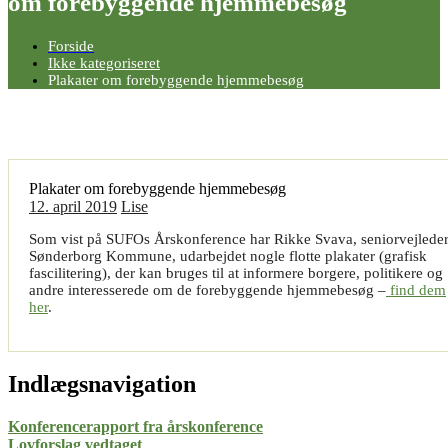
om forebyggende hjemmebesøg
Forside
Ikke kategoriseret
Plakater om forebyggende hjemmebesøg
Plakater om forebyggende hjemmebesøg
12. april 2019
Lise
Som vist på SUFOs Årskonference har Rikke Svava, seniorvejleder
Sønderborg Kommune, udarbejdet nogle flotte plakater (grafisk
fascilitering), der kan bruges til at informere borgere, politikere og
andre interesserede om de forebyggende hjemmebesøg –
find dem
her
.
Indlægsnavigation
Konferencerapport fra årskonference
Lovforslag vedtaget