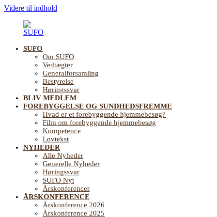
Videre til indhold
SUFO
SUFO
Landsforening
Om SUFO
for
Vedtægter
Sundhedsfremme
Generalforsamling
og
Bestyrelse
Forebyggelse
Høringssvar
på
BLIV MEDLEM
ældreområdet
FOREBYGGELSE OG SUNDHEDSFREMME
Hvad er et forebyggende hjemmebesøg?
Film om forebyggende hjemmebesøg
Kompetence
Lovtekst
NYHEDER
Alle Nyheder
Generelle Nyheder
Høringssvar
SUFO Nyt
Årskonferencer
ÅRSKONFERENCE
Årskonference 2026
Årskonference 2025