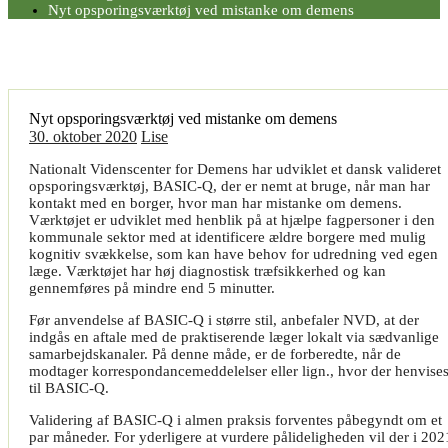
Nyt opsporingsværktøj ved mistanke om demens
Nyt opsporingsværktøj ved mistanke om demens
30. oktober 2020
Lise
Nationalt Videnscenter for Demens har udviklet et dansk valideret
opsporingsværktøj, BASIC-Q, der er nemt at bruge, når man har
kontakt med en borger, hvor man har mistanke om demens.
Værktøjet er udviklet med henblik på at hjælpe fagpersoner i den
kommunale sektor med at identificere ældre borgere med mulig
kognitiv svækkelse, som kan have behov for udredning ved egen
læge. Værktøjet har høj diagnostisk træfsikkerhed og kan
gennemføres på mindre end 5 minutter.
Før anvendelse af BASIC-Q i større stil, anbefaler NVD, at der
indgås en aftale med de praktiserende læger lokalt via sædvanlige
samarbejdskanaler. På denne måde, er de forberedte, når de
modtager korrespondancemeddelelser eller lign., hvor der henvise
til BASIC-Q.
Validering af BASIC-Q i almen praksis forventes påbegyndt om et
par måneder. For yderligere at vurdere pålideligheden vil der i 202