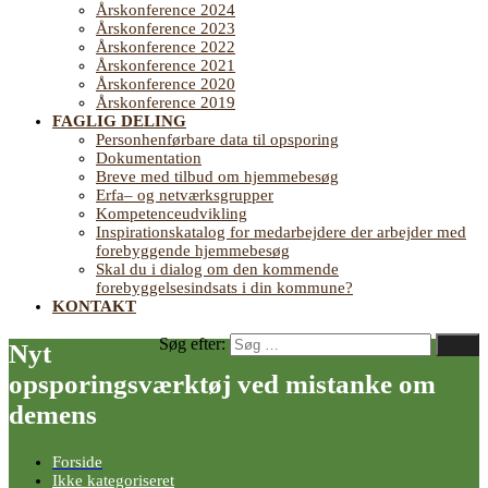
Årskonference 2024
Årskonference 2023
Årskonference 2022
Årskonference 2021
Årskonference 2020
Årskonference 2019
FAGLIG DELING
Personhenførbare data til opsporing
Dokumentation
Breve med tilbud om hjemmebesøg
Erfa– og netværksgrupper
Kompetenceudvikling
Inspirationskatalog for medarbejdere der arbejder med
forebyggende hjemmebesøg
Skal du i dialog om den kommende
forebyggelsesindsats i din kommune?
KONTAKT
Søg efter:
Søg
Nyt
opsporingsværktøj ved mistanke om
demens
Forside
Ikke kategoriseret