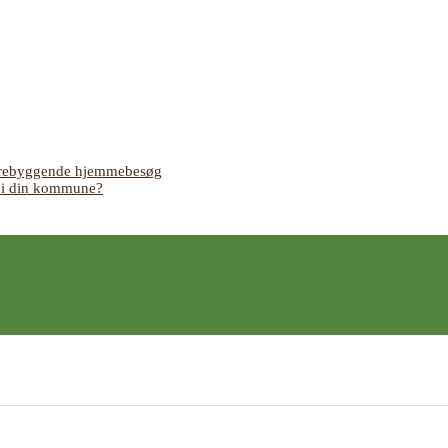
 forebyggende hjemmebesøg
s i din kommune?