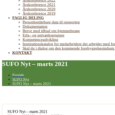
Årskonference 2022
Årskonference 2021
Årskonference 2020
Årskonference 2019
FAGLIG DELING
Personhenførbare data til opsporing
Dokumentation
Breve med tilbud om hjemmebesøg
Erfa– og netværksgrupper
Kompetenceudvikling
Inspirationskatalog for medarbejdere der arbejder med
Skal du i dialog om den kommende forebyggelsesindsat
KONTAKT
SUFO Nyt – marts 2021
Forside
SUFO Nyt
SUFO Nyt – marts 2021
SUFO Nyt – marts 2021