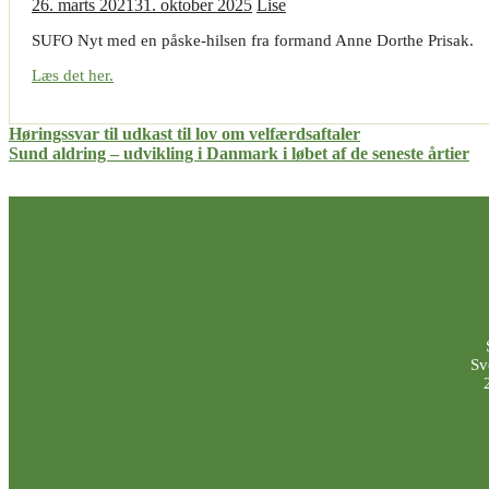
26. marts 2021
31. oktober 2025
Lise
SUFO Nyt med en påske-hilsen fra formand Anne Dorthe Prisak.
Læs det her.
Indlægsnavigation
Høringssvar til udkast til lov om velfærdsaftaler
Sund aldring – udvikling i Danmark i løbet af de seneste årtier
Sv