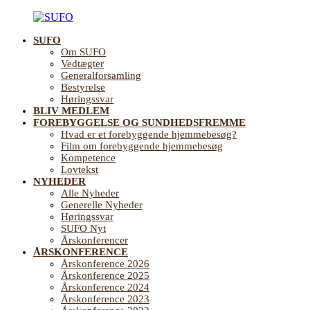
Videre
til
SUFO
indhold
SUFO
Landsforening
Om SUFO
for
Vedtægter
Sundhedsfremme
Generalforsamling
og
Bestyrelse
Forebyggelse
Høringssvar
på
BLIV MEDLEM
ældreområdet
FOREBYGGELSE OG SUNDHEDSFREMME
Hvad er et forebyggende hjemmebesøg?
Film om forebyggende hjemmebesøg
Kompetence
Lovtekst
NYHEDER
Alle Nyheder
Generelle Nyheder
Høringssvar
SUFO Nyt
Årskonferencer
ÅRSKONFERENCE
Årskonference 2026
Årskonference 2025
Årskonference 2024
Årskonference 2023