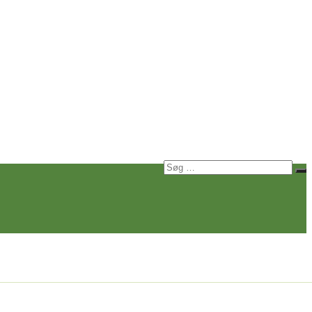
Søg
Sø
efter: