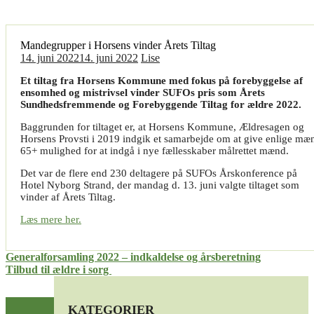
Mandegrupper i Horsens vinder Årets Tiltag
14. juni 2022
14. juni 2022
Lise
Et tiltag fra
Horsens Kommune med fokus på forebyggelse af
ensomhed og mistrivsel vinder SUFOs pris som Årets
Sundhedsfremmende og Forebyggende Tiltag for ældre 2022.
Baggrunden for tiltaget er, at Horsens Kommune, Ældresagen og
Horsens Provsti i 2019 indgik et samarbejde om at give enlige mæ
65+ mulighed for at indgå i nye fællesskaber målrettet mænd.
Det var de flere end 230 deltagere på SUFOs Årskonference på
Hotel Nyborg Strand, der mandag d. 13. juni valgte tiltaget som
vinder af Årets Tiltag.
Læs mere her.
Indlægsnavigation
Generalforsamling 2022 – indkaldelse og årsberetning
Tilbud til ældre i sorg
KATEGORIER