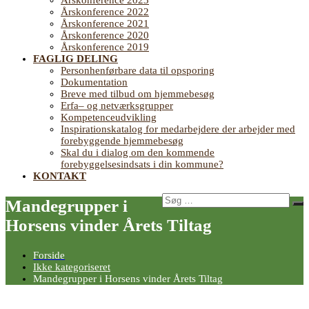
Årskonference 2023
Årskonference 2022
Årskonference 2021
Årskonference 2020
Årskonference 2019
FAGLIG DELING
Personhenførbare data til opsporing
Dokumentation
Breve med tilbud om hjemmebesøg
Erfa– og netværksgrupper
Kompetenceudvikling
Inspirationskatalog for medarbejdere der arbejder med
forebyggende hjemmebesøg
Skal du i dialog om den kommende
forebyggelsesindsats i din kommune?
KONTAKT
Søg
Mandegrupper i
Sø
efter:
Horsens vinder Årets Tiltag
Forside
Ikke kategoriseret
Mandegrupper i Horsens vinder Årets Tiltag