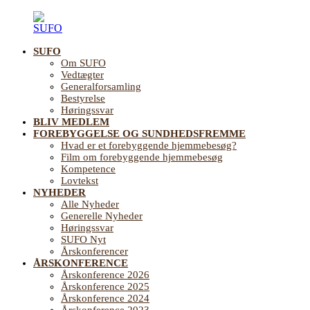
Videre
til
indhold
SUFO
SUFO
Landsforening
Om SUFO
for
Vedtægter
Sundhedsfremme
Generalforsamling
og
Bestyrelse
Forebyggelse
Høringssvar
på
BLIV MEDLEM
ældreområdet
FOREBYGGELSE OG SUNDHEDSFREMME
Hvad er et forebyggende hjemmebesøg?
Film om forebyggende hjemmebesøg
Kompetence
Lovtekst
NYHEDER
Alle Nyheder
Generelle Nyheder
Høringssvar
SUFO Nyt
Årskonferencer
ÅRSKONFERENCE
Årskonference 2026
Årskonference 2025
Årskonference 2024