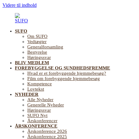
Videre til indhold
SUFO
SUFO
Landsforening
Om SUFO
for
Vedtægter
Sundhedsfremme
Generalforsamling
og
Bestyrelse
Forebyggelse
Høringssvar
på
BLIV MEDLEM
ældreområdet
FOREBYGGELSE OG SUNDHEDSFREMME
Hvad er et forebyggende hjemmebesøg?
Film om forebyggende hjemmebesøg
Kompetence
Lovtekst
NYHEDER
Alle Nyheder
Generelle Nyheder
Høringssvar
SUFO Nyt
Årskonferencer
ÅRSKONFERENCE
Årskonference 2026
Årskonference 2025