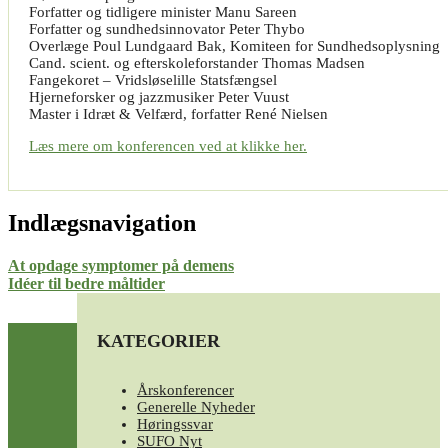
Forfatter og tidligere minister Manu Sareen
Forfatter og sundhedsinnovator Peter Thybo
Overlæge Poul Lundgaard Bak, Komiteen for Sundhedsoplysning
Cand. scient. og efterskoleforstander Thomas Madsen
Fangekoret – Vridsløselille Statsfængsel
Hjerneforsker og jazzmusiker Peter Vuust
Master i Idræt & Velfærd, forfatter René Nielsen
Læs mere om konferencen ved at klikke her.
Indlægsnavigation
At opdage symptomer på demens
Idéer til bedre måltider
KATEGORIER
Årskonferencer
Generelle Nyheder
Høringssvar
SUFO Nyt