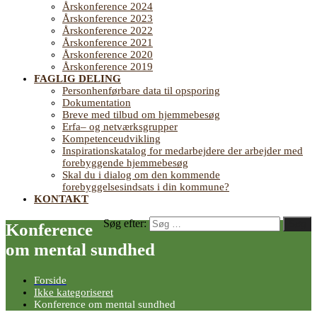
Årskonference 2024
Årskonference 2023
Årskonference 2022
Årskonference 2021
Årskonference 2020
Årskonference 2019
FAGLIG DELING
Personhenførbare data til opsporing
Dokumentation
Breve med tilbud om hjemmebesøg
Erfa– og netværksgrupper
Kompetenceudvikling
Inspirationskatalog for medarbejdere der arbejder med
forebyggende hjemmebesøg
Skal du i dialog om den kommende
forebyggelsesindsats i din kommune?
KONTAKT
Søg efter:
Søg
Konference
om mental sundhed
Forside
Ikke kategoriseret
Konference om mental sundhed