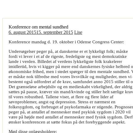
Konference om mental sundhed
6. august 2015
15. september 2015
Lise
Konference mandag d. 19. oktober i Odense Congress Center:
Undersøgelser peger på, at danskerne er et lykkeligt folk; måske
fordi vi lever i et af de rigeste, fredeligste og mest demokratiske
lande i verden. Billedet af verdens lykkeligste folk krakelerer
imidlertid, hvis vi kigger på mere end danskernes fysiske helbred 
økonomiske frihed, men i stedet spørger til den mentale sundhed. 
er måske nok tilfredse med vores livsvilkår og muligheder, men vi 
bestemt også udfordret af de krav, samfundet anno 2015 stiller til o
Det grænseløse arbejdsliv og en medieskabt virkelighed, der aldrig
sættes på pause, kræver sin mand/kvinde og stiller helt særlige kra
til vores robusthed. Tallene viser, at flere og flere lider af
søvnproblemer, angst og depression. Stress er nærmest en
folkesygdom, og forbruget af psykofarmaka er stigende. Prognose
peger på, at antallet af mennesker med psykisk sygdom i 2020 vil
være på højde med antallet af mennesker med fysisk sygdom. Derf
ønsker konferencen at sætte fokus på det forebyggende aspekt.
Mød disse oplægsholdere: