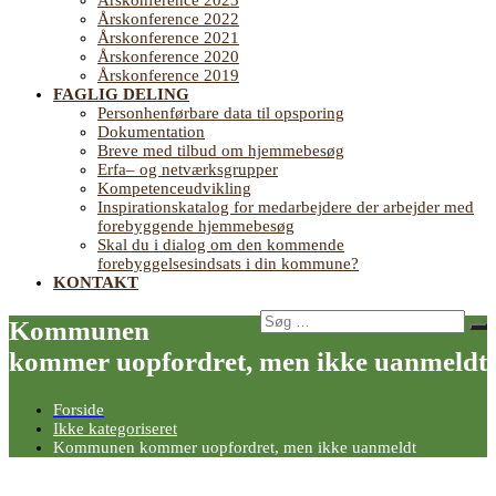
Årskonference 2023
Årskonference 2022
Årskonference 2021
Årskonference 2020
Årskonference 2019
FAGLIG DELING
Personhenførbare data til opsporing
Dokumentation
Breve med tilbud om hjemmebesøg
Erfa– og netværksgrupper
Kompetenceudvikling
Inspirationskatalog for medarbejdere der arbejder med
forebyggende hjemmebesøg
Skal du i dialog om den kommende
forebyggelsesindsats i din kommune?
KONTAKT
Søg
Kommunen
Sø
efter:
kommer uopfordret, men ikke uanmeldt
Forside
Ikke kategoriseret
Kommunen kommer uopfordret, men ikke uanmeldt