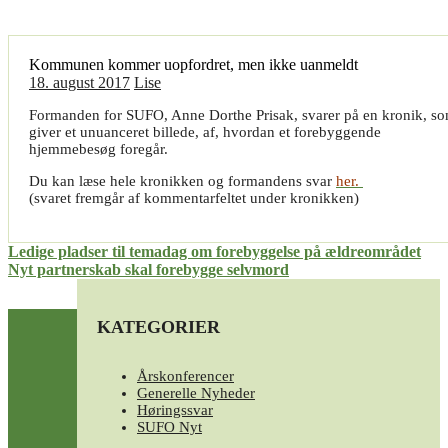
Kommunen kommer uopfordret, men ikke uanmeldt
18. august 2017
Lise
Formanden for SUFO, Anne Dorthe Prisak, svarer på en kronik, s
giver et unuanceret billede, af, hvordan et forebyggende
hjemmebesøg foregår.
Du kan læse hele kronikken og formandens svar
her.
(svaret fremgår af kommentarfeltet under kronikken)
Indlægsnavigation
Ledige pladser til temadag om forebyggelse på ældreområdet
Nyt partnerskab skal forebygge selvmord
KATEGORIER
Årskonferencer
Generelle Nyheder
Høringssvar
SUFO Nyt