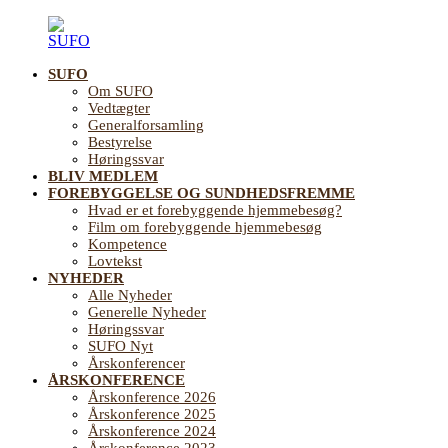
Videre
til
indhold
SUFO
SUFO
Landsforening
Om SUFO
for
Vedtægter
Sundhedsfremme
Generalforsamling
og
Bestyrelse
Forebyggelse
Høringssvar
på
BLIV MEDLEM
ældreområdet
FOREBYGGELSE OG SUNDHEDSFREMME
Hvad er et forebyggende hjemmebesøg?
Film om forebyggende hjemmebesøg
Kompetence
Lovtekst
NYHEDER
Alle Nyheder
Generelle Nyheder
Høringssvar
SUFO Nyt
Årskonferencer
ÅRSKONFERENCE
Årskonference 2026
Årskonference 2025
Årskonference 2024