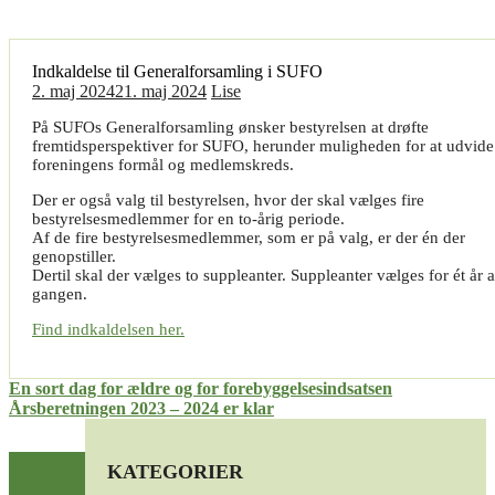
Indkaldelse til Generalforsamling i SUFO
2. maj 2024
21. maj 2024
Lise
På SUFOs Generalforsamling ønsker bestyrelsen at drøfte
fremtidsperspektiver for SUFO, herunder muligheden for at udvide
foreningens formål og medlemskreds.
Der er også valg til bestyrelsen, hvor der skal vælges fire
bestyrelsesmedlemmer for en to-årig periode.
Af de fire bestyrelsesmedlemmer, som er på valg, er der én der
genopstiller.
Dertil skal der vælges to suppleanter. Suppleanter vælges for ét år 
gangen.
Find indkaldelsen her.
Indlægsnavigation
En sort dag for ældre og for forebyggelsesindsatsen
Årsberetningen 2023 – 2024 er klar
KATEGORIER