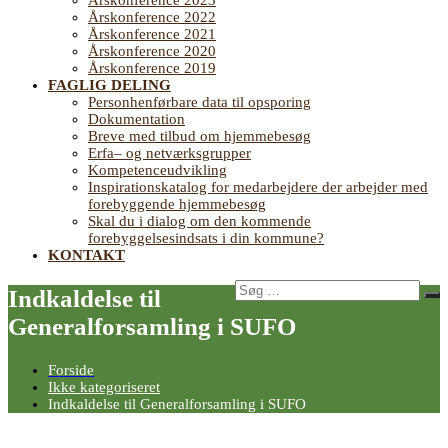
Årskonference 2023
Årskonference 2022
Årskonference 2021
Årskonference 2020
Årskonference 2019
FAGLIG DELING
Personhenførbare data til opsporing
Dokumentation
Breve med tilbud om hjemmebesøg
Erfa– og netværksgrupper
Kompetenceudvikling
Inspirationskatalog for medarbejdere der arbejder med
forebyggende hjemmebesøg
Skal du i dialog om den kommende
forebyggelsesindsats i din kommune?
KONTAKT
Søg
Indkaldelse til
Sø
efter:
Generalforsamling i SUFO
Forside
Ikke kategoriseret
Indkaldelse til Generalforsamling i SUFO