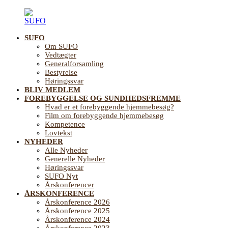
Videre
til
indhold
SUFO
SUFO
Landsforening
Om SUFO
for
Vedtægter
Sundhedsfremme
Generalforsamling
og
Bestyrelse
Forebyggelse
Høringssvar
på
BLIV MEDLEM
ældreområdet
FOREBYGGELSE OG SUNDHEDSFREMME
Hvad er et forebyggende hjemmebesøg?
Film om forebyggende hjemmebesøg
Kompetence
Lovtekst
NYHEDER
Alle Nyheder
Generelle Nyheder
Høringssvar
SUFO Nyt
Årskonferencer
ÅRSKONFERENCE
Årskonference 2026
Årskonference 2025
Årskonference 2024