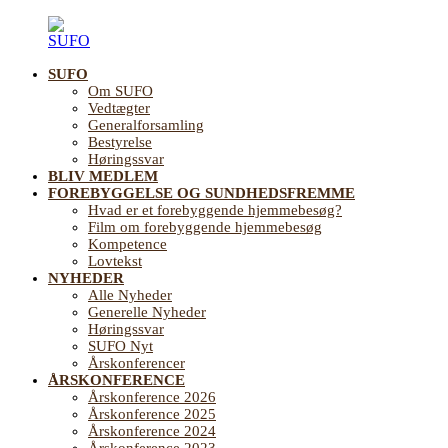
Videre
til
indhold
SUFO
SUFO
Landsforening
Om SUFO
for
Vedtægter
Sundhedsfremme
Generalforsamling
og
Bestyrelse
Forebyggelse
Høringssvar
på
BLIV MEDLEM
ældreområdet
FOREBYGGELSE OG SUNDHEDSFREMME
Hvad er et forebyggende hjemmebesøg?
Film om forebyggende hjemmebesøg
Kompetence
Lovtekst
NYHEDER
Alle Nyheder
Generelle Nyheder
Høringssvar
SUFO Nyt
Årskonferencer
ÅRSKONFERENCE
Årskonference 2026
Årskonference 2025
Årskonference 2024