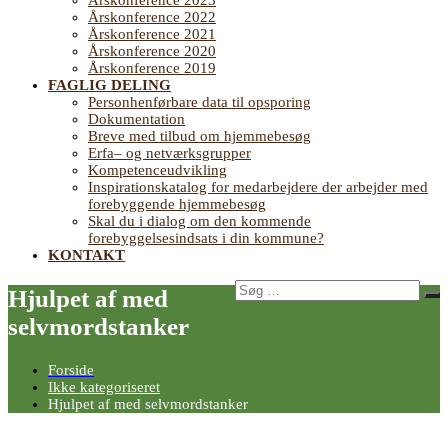
Årskonference 2023
Årskonference 2022
Årskonference 2021
Årskonference 2020
Årskonference 2019
FAGLIG DELING
Personhenførbare data til opsporing
Dokumentation
Breve med tilbud om hjemmebesøg
Erfa– og netværksgrupper
Kompetenceudvikling
Inspirationskatalog for medarbejdere der arbejder med
forebyggende hjemmebesøg
Skal du i dialog om den kommende
forebyggelsesindsats i din kommune?
KONTAKT
Søg
Hjulpet af med
Sø
efter:
selvmordstanker
Forside
Ikke kategoriseret
Hjulpet af med selvmordstanker