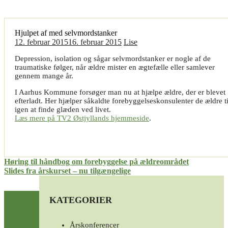
Hjulpet af med selvmordstanker
12. februar 2015
16. februar 2015
Lise
Depression, isolation og sågar selvmordstanker er nogle af de
traumatiske følger, når ældre mister en ægtefælle eller samlever
gennem mange år.
I Aarhus Kommune forsøger man nu at hjælpe ældre, der er blevet
efterladt. Her hjælper såkaldte forebyggelseskonsulenter de ældre ti
igen at finde glæden ved livet.
Læs mere på TV2 Østjyllands hjemmeside
.
Indlægsnavigation
Høring til håndbog om forebyggelse på ældreområdet
Slides fra årskurset – nu tilgængelige
KATEGORIER
Årskonferencer