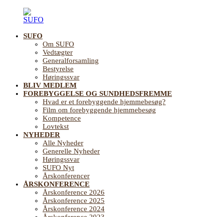
Videre
til
indhold
SUFO
SUFO
Landsforening
Om SUFO
for
Vedtægter
Sundhedsfremme
Generalforsamling
og
Bestyrelse
Forebyggelse
Høringssvar
på
BLIV MEDLEM
ældreområdet
FOREBYGGELSE OG SUNDHEDSFREMME
Hvad er et forebyggende hjemmebesøg?
Film om forebyggende hjemmebesøg
Kompetence
Lovtekst
NYHEDER
Alle Nyheder
Generelle Nyheder
Høringssvar
SUFO Nyt
Årskonferencer
ÅRSKONFERENCE
Årskonference 2026
Årskonference 2025
Årskonference 2024