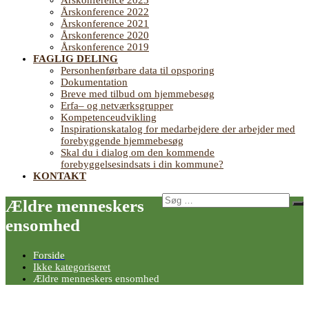
Årskonference 2023
Årskonference 2022
Årskonference 2021
Årskonference 2020
Årskonference 2019
FAGLIG DELING
Personhenførbare data til opsporing
Dokumentation
Breve med tilbud om hjemmebesøg
Erfa– og netværksgrupper
Kompetenceudvikling
Inspirationskatalog for medarbejdere der arbejder med
forebyggende hjemmebesøg
Skal du i dialog om den kommende
forebyggelsesindsats i din kommune?
KONTAKT
Søg
Ældre menneskers
Sø
efter:
ensomhed
Forside
Ikke kategoriseret
Ældre menneskers ensomhed