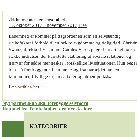
Ældre menneskers ensomhed
12. oktober 2017
1. november 2017
Lise
Ensomhed er kommet på dagsordenen som en selvstændig
risikofaktor i forhold til en række sygdomme og tidlig død. Christi
Swane, direktør i Ensomme Gamles Værn, peger i en artikel på en
række indsatser, der kan støtte etablering af sociale relationer og
nærvær for ældre mennesker i forskellige livssituationer. Hun pege
bl.a. på forebyggende hjemmebesøg i samarbejdet mellem
kommuner, frivillige organisationer og almen praksis.
Læs artiklen her.
Indlægsnavigation
Nyt partnerskab skal forebygge selvmord
Rapport fra Tænketanken den nye 3. alder
KATEGORIER