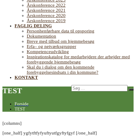
Årskonference 2023
Årskonference 2022
Årskonference 2021
Årskonference 2020
Årskonference 2019
FAGLIG DELING
Personhenførbare data til opsporing
Dokumentation
Breve med tilbud om hjemmebesøg
Erfa– og netværksgrupper
Kompetenceudvikling
Inspirationskatalog for medarbejdere der arbejder med
forebyggende hjemmebesøg
Skal du i dialog om den kommende
forebyggelsesindsats i din kommune?
KONTAKT
Søg
TEST
Sø
efter:
Forside
TEST
[columns]
[one_half] ygfytftfyfyuftyutfgyftyfgyf [/one_half]