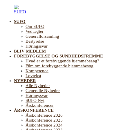
Videre
til
indhold
SUFO
SUFO
Landsforening
Om SUFO
for
Vedtægter
Sundhedsfremme
Generalforsamling
og
Bestyrelse
Forebyggelse
Høringssvar
på
BLIV MEDLEM
ældreområdet
FOREBYGGELSE OG SUNDHEDSFREMME
Hvad er et forebyggende hjemmebesøg?
Film om forebyggende hjemmebesøg
Kompetence
Lovtekst
NYHEDER
Alle Nyheder
Generelle Nyheder
Høringssvar
SUFO Nyt
Årskonferencer
ÅRSKONFERENCE
Årskonference 2026
Årskonference 2025
Årskonference 2024