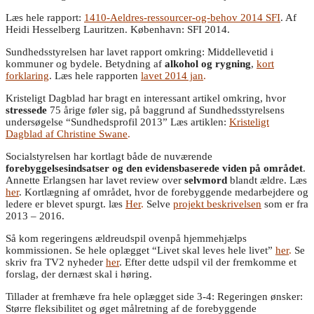
Læs hele rapport:
1410-Aeldres-ressourcer-og-behov 2014 SFI
. Af
Heidi Hesselberg Lauritzen. København: SFI 2014.
Sundhedsstyrelsen har lavet rapport omkring: Middellevetid i
kommuner og bydele. Betydning af
alkohol og rygning
,
kort
forklaring
. Læs hele rapporten
lavet 2014 jan
.
Kristeligt Dagblad har bragt en interessant artikel omkring, hvor
stressede
75 årige føler sig, på baggrund af Sundhedsstyrelsens
undersøgelse “Sundhedsprofil 2013” Læs artiklen:
Kristeligt
Dagblad af Christine Swane
.
Socialstyrelsen har kortlagt både de nuværende
forebyggelsesindsatser og den evidensbaserede viden på området
.
Annette Erlangsen har lavet review over
selvmord
blandt ældre. Læs
her
. Kortlægning af området, hvor de forebyggende medarbejdere og
ledere er blevet spurgt. læs
Her
.
Selve
projekt beskrivelsen
som er fra
2013 – 2016.
Så kom regeringens ældreudspil ovenpå hjemmehjælps
kommissionen. Se hele oplægget “Livet skal leves hele livet”
her
.
Se
skriv fra TV2 nyheder
her
. Efter dette udspil vil der fremkomme et
forslag, der dernæst skal i høring.
Tillader at fremhæve fra hele oplægget side 3-4: Regeringen ønsker:
Større fleksibilitet og øget målretning af de forebyggende