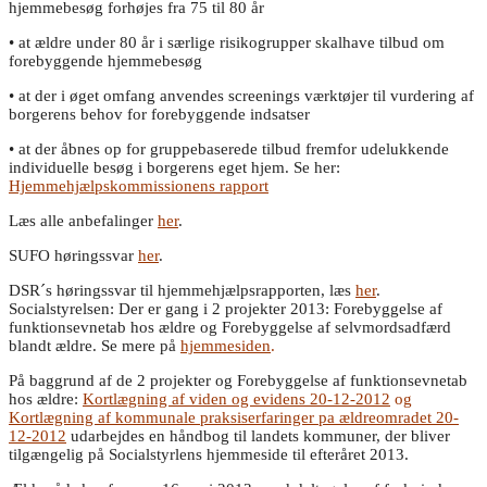
hjemmebesøg forhøjes fra 75 til 80 år
• at ældre under 80 år i særlige risikogrupper skalhave tilbud om
forebyggende hjemmebesøg
• at der i øget omfang anvendes screenings værktøjer til vurdering af
borgerens behov for forebyggende indsatser
• at der åbnes op for gruppebaserede tilbud fremfor udelukkende
individuelle besøg i borgerens eget hjem. Se her:
Hjemmehjælpskommissionens rapport
Læs alle anbefalinger
her
.
SUFO høringssvar
her
.
DSR´s høringssvar til hjemmehjælpsrapporten, læs
her
.
Socialstyrelsen: Der er gang i 2 projekter 2013: Forebyggelse af
funktionsevnetab hos ældre og Forebyggelse af selvmordsadfærd
blandt ældre. Se mere på
hjemmesiden
.
På baggrund af de 2 projekter og Forebyggelse af funktionsevnetab
hos ældre:
Kortlægning af viden og evidens 20-12-2012
og
Kortlægning af kommunale praksiserfaringer pa ældreomradet 20-
12-2012
udarbejdes en håndbog til landets kommuner, der bliver
tilgængelig på Socialstyrlens hjemmeside til efteråret 2013.