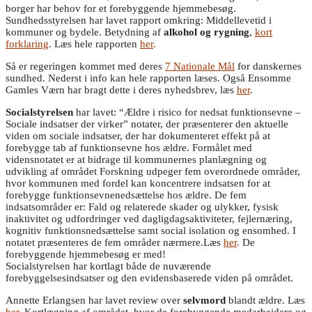
borger har behov for et forebyggende hjemmebesøg.
Sundhedsstyrelsen har lavet rapport omkring: Middellevetid i
kommuner og bydele. Betydning af
alkohol og rygning
,
kort
forklaring
. Læs hele rapporten
her
.
Så er regeringen kommet med deres
7 Nationale Mål
for danskernes
sundhed. Nederst i info kan hele rapporten læses. Også Ensomme
Gamles Værn har bragt dette i deres nyhedsbrev, læs
her
.
Socialstyrelsen
har lavet: “Ældre i risico for nedsat funktionsevne –
Sociale indsatser der virker” notater, der præsenterer den aktuelle
viden om sociale indsatser, der har dokumenteret effekt på at
forebygge tab af funktionsevne hos ældre. Formålet med
vidensnotatet er at bidrage til kommunernes planlægning og
udvikling af området Forskning udpeger fem overordnede områder,
hvor kommunen med fordel kan koncentrere indsatsen for at
forebygge funktionsevnenedsættelse hos ældre. De fem
indsatsområder er: Fald og relaterede skader og ulykker, fysisk
inaktivitet og udfordringer ved dagligdagsaktiviteter, fejlernæring,
kognitiv funktionsnedsættelse samt social isolation og ensomhed. I
notatet præsenteres de fem områder nærmere.Læs
her
.
De
forebyggende hjemmebesøg er med!
Socialstyrelsen har kortlagt både de nuværende
forebyggelsesindsatser og den evidensbaserede viden på området.
Annette Erlangsen har lavet review over
selvmord
blandt ældre. Læs
her
. Kortlægning af området, hvor de forebyggende medarbejdere og