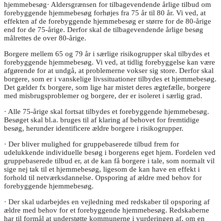
hjemmebesøg· Aldersgrænsen for tilbagevendende årlige tilbud om
forebyggende hjemmebesøg forhøjes fra 75 år til 80 år. Vi ved, at
effekten af de forebyggende hjemmebesøg er større for de 80-årige
end for de 75-årige. Derfor skal de tilbagevendende årlige besøg
målrettes de over 80-årige.
Borgere mellem 65 og 79 år i særlige risikogrupper skal tilbydes et
forebyggende hjemmebesøg. Vi ved, at tidlig forebyggelse kan være
afgørende for at undgå, at problemerne vokser sig store. Derfor skal
borgere, som er i vanskelige livssituationer tilbydes et hjemmebesøg.
Det gælder fx borgere, som lige har mistet deres ægtefælle, borgere
med misbrugsproblemer og borgere, der er isoleret i særlig grad.
· Alle 75-årige skal fortsat tilbydes et forebyggende hjemmebesøg.
Besøget skal bl.a. bruges til af klaring af behovet for fremtidige
besøg, herunder identificere ældre borgere i risikogrupper.
· Der bliver mulighed for gruppebaserede tilbud frem for
udelukkende individuelle besøg i borgerens eget hjem. Fordelen ved
gruppebaserede tilbud er, at de kan få borgere i tale, som normalt vil
sige nej tak til et hjemmebesøg, ligesom de kan have en effekt i
forhold til netværksdannelse. Opsporing af ældre med behov for
forebyggende hjemmebesøg.
· Der skal udarbejdes en vejledning med redskaber til opsporing af
ældre med behov for et forebyggende hjemmebesøg. Redskaberne
har til formål at understøtte kommunerne i vurderingen af, om en