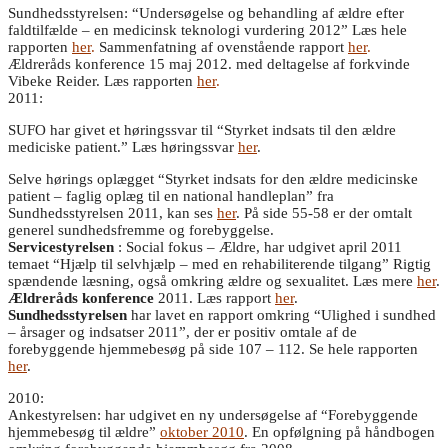
Sundhedsstyrelsen: “Undersøgelse og behandling af ældre efter
faldtilfælde – en medicinsk teknologi vurdering 2012” Læs hele
rapporten
her
.
Sammenfatning af ovenstående rapport
her
.
Ældreråds konference 15 maj 2012. med deltagelse af forkvinde
Vibeke Reider. Læs rapporten
her
.
2011:
SUFO har givet et høringssvar til “Styrket indsats til den ældre
mediciske patient.” Læs høringssvar
her
.
Selve hørings oplægget “Styrket indsats for den ældre medicinske
patient – faglig oplæg til en national handleplan” fra
Sundhedsstyrelsen 2011, kan ses
her
. På side 55-58 er der omtalt
generel sundhedsfremme og forebyggelse.
Servicestyrelsen
: Social fokus – Ældre, har udgivet april 2011
temaet “Hjælp til selvhjælp – med en rehabiliterende tilgang” Rigtig
spændende læsning, også omkring ældre og sexualitet. Læs mere
her
.
Ældreråds konference
2011. Læs rapport
her
.
Sundhedsstyrelsen
har lavet en rapport omkring “Ulighed i sundhed
– årsager og indsatser 2011”, der er positiv omtale af de
forebyggende hjemmebesøg på side 107 – 112. Se hele rapporten
her
.
2010:
Ankestyrelsen: har udgivet en ny undersøgelse af “Forebyggende
hjemmebesøg til ældre”
oktober 2010
. En opfølgning på håndbogen