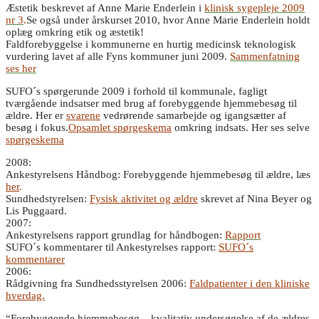
Æstetik beskrevet af Anne Marie Enderlein i
klinisk sygepleje 2009
nr 3
.
Se også under årskurset 2010, hvor Anne Marie Enderlein holdt
oplæg omkring etik og æstetik!
Faldforebyggelse i kommunerne en hurtig medicinsk teknologisk
vurdering lavet af alle Fyns kommuner juni 2009.
Sammenfatning
ses her
SUFO´s spørgerunde 2009 i forhold til kommunale, fagligt
tværgående indsatser med brug af forebyggende hjemmebesøg til
ældre. Her er
svarene
vedrørende samarbejde og igangsætter af
besøg i fokus.
O
psamlet spørgeskema
omkring indsats. Her ses selve
spørgeskema
2008:
Ankestyrelsens Håndbog: Forebyggende hjemmebesøg til ældre, læs
her
.
Sundhedstyrelsen:
Fysisk aktivitet og ældre
skrevet af Nina Beyer og
Lis Puggaard.
2007:
Ankestyrelsens rapport grundlag for håndbogen:
Rapport
SUFO´s kommentarer til Ankestyrelses rapport:
SUFO´s
kommentarer
2006:
Rådgivning fra Sundhedsstyrelsen 2006:
Faldpatienter i den kliniske
hverdag.
“Forebyggende hjemmebesøg – kvalitativ undersøgelse af de ældres