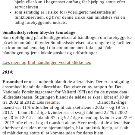
hjælp eller kun i begrænset omfang får hjælp og støtte efter
serviceloven,
som samtidig er i risiko for (yderligere) nedsættelse af
funktionsevnen, og hvor denne risiko kan mindskes via en
tidlig forebyggende indsats.
Sundhedsstyrelsen tilbyder temadage
Som opfølgning på offentliggørelsen af håndbogen om forebyggelse
på ældreområdet tilbyder Sundhedsstyrelsen at arrangere og facilitere
en kommunal temadag i din kommune med fokus på både
håndbogen og jeres lokale ønsker og udfordringer.
Læs mere og find håndbogen ved at klikke her.
2014:
Ensomhed
er mest udbredt blandt de allerældste. Der er en stigning i
ensomhed blandt de allerældste. Det viser en ny rapport fra Det
Nationale Forskningscenter for Velfærd (SFI) ud fra de nyeste data i
Ældredatabasen. Stigningen blandt de ældste er sket i løbet af 10 år,
fra 2002 til 2012: Læs
resume
.
Blandt 82-årige
mænd var 11% ofte eller af og til uønsket alene i 2002 – og 19 % i
2012. – blandt 82-årige kvinder ses et svagt fald med 22 % i 2002 –
og 20 % i 2012. – blandt 87- og 92-årige mænd og kvinder var 22 %
i 2012 ofte eller af og til uønsket alene. Hver tredje af de allerældste
efterlyser desuden mere hjemmehjælp, bl.a. praktisk hjælp, selskab
til måltider og støtte til at komme uden for deres hjem.