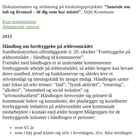
Dokumentation og afslutning på forskningsprojektet:
”Samtale om
tab og livsmod – til dig som har mistet”
, Vejle Kommune
Kort præsentation
Afsluttende rapport
2015
Håndbog om forebyggelse på ældreområdet
Sundhedsstyrelsen offentliggjorde d. 20. oktober ”Forebyggelse på
ældreområdet – håndbog til kommunerne”.
Formålet med håndbogen er at understøtte kommunernes
forebyggende arbejde på ældreområdet, så ældre borgere kan bevare
deres sundhed, trivsel og funktionsevne og således leve et
selvstændigt og meningsfuldt liv længst muligt. Håndbogen sætter
især fokus på seks temaer: ”fald”, ”fysisk aktivitet”, ”ernæring”,
”alkohol”, ”ensomhed og social isolation” og
”selvmordsadfærd”.Håndbogen henvender sig primært til
kommunale ledere og konsulenter, der planlægger og koordinerer
forebyggende initiativer på ældreområdet samt kommunale
medarbejdere i kontakt med ældre borgere.Målgruppen for de
forebyggende indsatser i håndbogen er personer:
over 65 år
som i høj grad klarer sig selv i hverdagen, dvs. ikke modtager