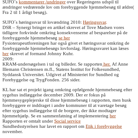
SUFO`s
kommentarer /undringer
over Regeringens udspil til
ændringer vedrørende lov om forebyggende hjemmebesøg til ældre(
Fra 2 til 1 årligt besøg).
SUFO´s høringssvar til lovændring 2010:
Høringssvar
.
DSR – Synergi bringer en artikel skrevet af Tove Madsen vores
tidligere forkvinde omkring konsekvenserne af besparelser på de
forebyggende hjemmebesøg
se her
Fysioterapeutforeningen har også givet et høringssvar omkring de
forebyggende hjemmebesøgs lovforslag. Høringssvaret kan læses
her
skrevet af formand Johnny Kuhr.
2009:
KRAM-undersøgelsen i tal og billeder. Se rapporten
her.
Af Anne
Illemann Christensen m.fl., Statens Institut for Folkesundhed,
Syddansk Universitet. Udgivet af Ministeriet for Sundhed og
Forebyggelse og TrygFonden. 256 sider.
KL har sat et projekt igang omkring opfølgende hjemmebesøg efter
sygehus indlæggelse december 2009. Der er fokus på
hjemmesygeplejerske til disse hjemmebesøg i rapporten, men husk
forebyggere er inddraget i andre kommuner til at varetage besøg
efter sygehus indlæggelse til de borgere, der ikke modtager
hjemmehjælp. Se en sammenfatning af implementering
her
Rapporten er omtalt under
Social service
Sundhedsstyrelsen har lavet en rapport om
Etik i forebyggelse
november.