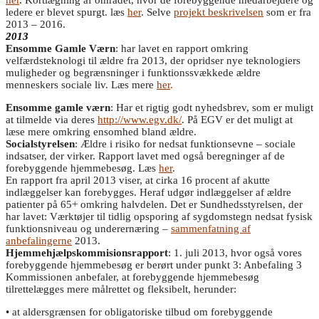
ledere er blevet spurgt. læs
her
. Selve
projekt beskrivelsen
som er fra
2013 – 2016.
2013
Ensomme Gamle Værn
: har lavet en rapport omkring
velfærdsteknologi til ældre fra 2013, der opridser nye teknologiers
muligheder og begrænsninger i funktionssvækkede ældre
menneskers sociale liv. Læs mere
her
.
Ensomme gamle værn
: Har et rigtig godt nyhedsbrev, som er muligt
at tilmelde via deres
http://www.egv.dk/
. På EGV er det muligt at
læse mere omkring ensomhed bland ældre.
Socialstyrelsen
: Ældre i risiko for nedsat funktionsevne – sociale
indsatser, der virker. Rapport lavet med også beregninger af de
forebyggende hjemmebesøg. Læs
her
.
En rapport fra april 2013 viser, at cirka 16 procent af akutte
indlæggelser kan forebygges. Heraf udgør indlæggelser af ældre
patienter på 65+ omkring halvdelen. Det er Sundhedsstyrelsen, der
har lavet: Værktøjer til tidlig opsporing af sygdomstegn nedsat fysisk
funktionsniveau og underernæring –
sammenfatning af
anbefalingerne
2013.
Hjemmehjælpskommisionsrapport
: 1. juli 2013, hvor også vores
forebyggende hjemmebesøg er berørt under punkt 3: Anbefaling 3
Kommissionen anbefaler, at forebyggende hjemmebesøg
tilrettelægges mere målrettet og fleksibelt, herunder:
• at aldersgrænsen for obligatoriske tilbud om forebyggende