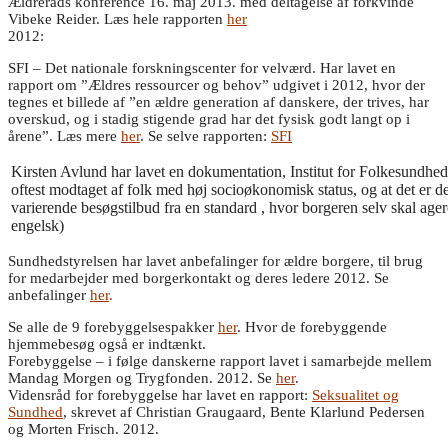
Ældreråds konference 16. maj 2013. med deltagelse af forkvinde
Vibeke Reider. Læs hele rapporten
her
2012:
SFI – Det nationale forskningscenter for velværd. Har lavet en
rapport om ”Ældres ressourcer og behov” udgivet i 2012, hvor der
tegnes et billede af ”en ældre generation af danskere, der trives, har
overskud, og i stadig stigende grad har det fysisk godt langt op i
årene”. Læs mere
her
. Se selve rapporten:
SFI
Kirsten Avlund har lavet en dokumentation, Institut for Folkesundhe
oftest modtaget af folk med høj socioøkonomisk status, og at det er d
varierende besøgstilbud fra en standard , hvor borgeren selv skal age
engelsk)
Sundhedstyrelsen har lavet anbefalinger for ældre borgere, til brug
for medarbejder med borgerkontakt og deres ledere 2012. Se
anbefalinger
her
.
Se alle de 9 forebyggelsespakker
her
. Hvor de forebyggende
hjemmebesøg også er indtænkt.
Forebyggelse – i følge danskerne rapport lavet i samarbejde mellem
Mandag Morgen og Trygfonden. 2012. Se
her
.
Vidensråd for forebyggelse har lavet en rapport:
Seksualitet og
Sundhed
, skrevet af Christian Graugaard, Bente Klarlund Pedersen
og Morten Frisch. 2012.