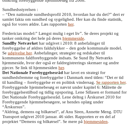
omkring forebyggende hjemmbesøg fra 2008.
Sundhedsstyrelsen :
– “Den nationale sundhedsprofil 2010, hvordan har du det?” deri er
samlet fakta om sundhed og sygelighed. Her kan du finde statistik,
også for vores ældre. Læs rapporten
her
.
Fredericias model:” Længst mulig i eget liv”. Se deres projekt og
tanker omkring det hele på deres
hjemmeside
.
SundBy Netværket
har udgivet i 2010: 8 anbefalinger til
forebyggelse af ældres faldulykker – den gode kommunale model.
Se
udgivelse her
.
Anbefalinger, strategier og redskaber til
kommunens faldforebyggende indsats. Se Sund By Netværks
hjemmeside, hvor der også er faldregistrerings skemaer og andre
pjecer. Se link til hjemmesiden
her
.
Det Nationale Forebyggelsesråd
har lavet en strategi for
sundhedsfremme og forebyggelse i Danmark med titlen: “Det er tid
til handling – forebyggelse er en politisk vindersag.
Se rapporten her
.
Forebyggende hjemmebesøg er nævnt under kapitel 6: Målrette de
forebyggelsestilbud og tidlig opsporing. Lene Sillasen er formand for
Det Nationale Forebyggelsesråd. Lene deltog i Årskurset 2010 for
Forebyggende hjemmebesøgere, se hendes oplæg under
“Årskursus”.
“Aldring, demens og bilkørsel”, af Anu Siren, Annette Meng. DTU
Transport udgivet 2010 januar. 46 sider. Rapporten er en del af
projektet “Demens og bilkørsel”. Se mere på
hjemmesiden
.