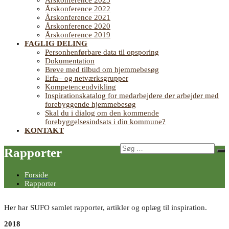
Årskonference 2023
Årskonference 2022
Årskonference 2021
Årskonference 2020
Årskonference 2019
FAGLIG DELING
Personhenførbare data til opsporing
Dokumentation
Breve med tilbud om hjemmebesøg
Erfa– og netværksgrupper
Kompetenceudvikling
Inspirationskatalog for medarbejdere der arbejder med
forebyggende hjemmebesøg
Skal du i dialog om den kommende
forebyggelsesindsats i din kommune?
KONTAKT
Søg
Rapporter
Sø
efter:
Forside
Rapporter
Her har SUFO samlet rapporter, artikler og oplæg til inspiration.
2018