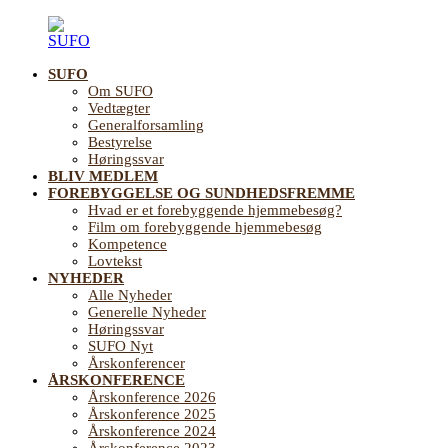
Videre
til
indhold
SUFO
SUFO
Landsforening
Om SUFO
for
Vedtægter
Sundhedsfremme
Generalforsamling
og
Bestyrelse
Forebyggelse
Høringssvar
på
BLIV MEDLEM
ældreområdet
FOREBYGGELSE OG SUNDHEDSFREMME
Hvad er et forebyggende hjemmebesøg?
Film om forebyggende hjemmebesøg
Kompetence
Lovtekst
NYHEDER
Alle Nyheder
Generelle Nyheder
Høringssvar
SUFO Nyt
Årskonferencer
ÅRSKONFERENCE
Årskonference 2026
Årskonference 2025
Årskonference 2024