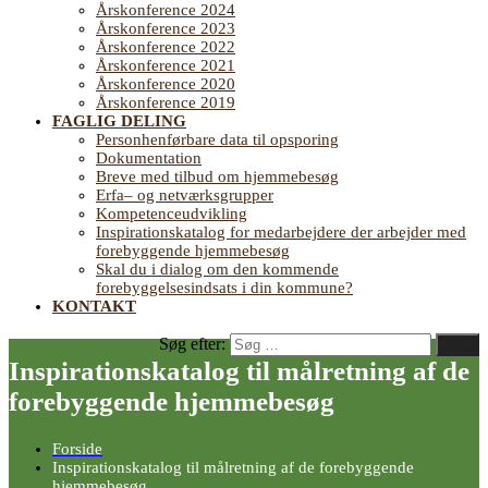
Årskonference 2024
Årskonference 2023
Årskonference 2022
Årskonference 2021
Årskonference 2020
Årskonference 2019
FAGLIG DELING
Personhenførbare data til opsporing
Dokumentation
Breve med tilbud om hjemmebesøg
Erfa– og netværksgrupper
Kompetenceudvikling
Inspirationskatalog for medarbejdere der arbejder med
forebyggende hjemmebesøg
Skal du i dialog om den kommende
forebyggelsesindsats i din kommune?
KONTAKT
Søg efter:
Søg
Inspirationskatalog til målretning af de
forebyggende hjemmebesøg
Forside
Inspirationskatalog til målretning af de forebyggende
hjemmebesøg