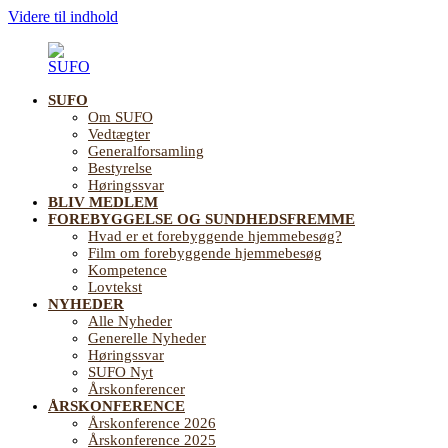
Videre til indhold
SUFO
SUFO
Landsforening
Om SUFO
for
Vedtægter
Sundhedsfremme
Generalforsamling
og
Bestyrelse
Forebyggelse
Høringssvar
på
BLIV MEDLEM
ældreområdet
FOREBYGGELSE OG SUNDHEDSFREMME
Hvad er et forebyggende hjemmebesøg?
Film om forebyggende hjemmebesøg
Kompetence
Lovtekst
NYHEDER
Alle Nyheder
Generelle Nyheder
Høringssvar
SUFO Nyt
Årskonferencer
ÅRSKONFERENCE
Årskonference 2026
Årskonference 2025