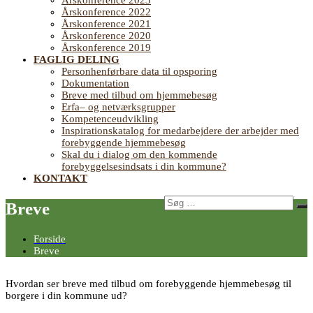
Årskonference 2023
Årskonference 2022
Årskonference 2021
Årskonference 2020
Årskonference 2019
FAGLIG DELING
Personhenførbare data til opsporing
Dokumentation
Breve med tilbud om hjemmebesøg
Erfa– og netværksgrupper
Kompetenceudvikling
Inspirationskatalog for medarbejdere der arbejder med
forebyggende hjemmebesøg
Skal du i dialog om den kommende
forebyggelsesindsats i din kommune?
KONTAKT
Søg
Breve
Sø
efter:
Forside
Breve
Hvordan ser breve med tilbud om forebyggende hjemmebesøg til
borgere i din kommune ud?