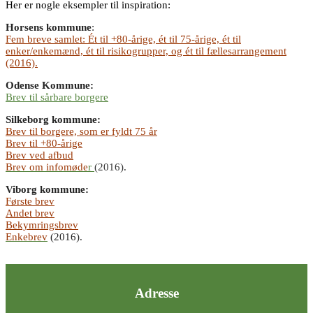
Her er nogle eksempler til inspiration:
Horsens kommune
:
Fem breve samlet: Ét til +80-årige, ét til 75-årige, ét til
enker/enkemænd, ét til risikogrupper, og ét til fællesarrangement
(2016).
Odense Kommune:
Brev til sårbare borgere
Silkeborg kommune:
Brev til borgere, som er fyldt
75 år
Brev til +80-årige
Brev ved afbud
Brev om infomøde
r
(2016)
.
Viborg kommune:
Første brev
Andet brev
Bekymringsbrev
Enkebrev
(2016).
Adresse