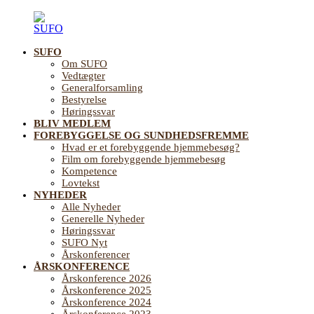
Videre
til
indhold
SUFO
SUFO
Landsforening
Om SUFO
for
Vedtægter
Sundhedsfremme
Generalforsamling
og
Bestyrelse
Forebyggelse
Høringssvar
på
BLIV MEDLEM
ældreområdet
FOREBYGGELSE OG SUNDHEDSFREMME
Hvad er et forebyggende hjemmebesøg?
Film om forebyggende hjemmebesøg
Kompetence
Lovtekst
NYHEDER
Alle Nyheder
Generelle Nyheder
Høringssvar
SUFO Nyt
Årskonferencer
ÅRSKONFERENCE
Årskonference 2026
Årskonference 2025
Årskonference 2024