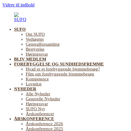
Videre til indhold
SUFO
SUFO
Landsforening
Om SUFO
for
Vedtægter
Sundhedsfremme
Generalforsamling
og
Bestyrelse
Forebyggelse
Høringssvar
på
BLIV MEDLEM
ældreområdet
FOREBYGGELSE OG SUNDHEDSFREMME
Hvad er et forebyggende hjemmebesøg?
Film om forebyggende hjemmebesøg
Kompetence
Lovtekst
NYHEDER
Alle Nyheder
Generelle Nyheder
Høringssvar
SUFO Nyt
Årskonferencer
ÅRSKONFERENCE
Årskonference 2026
Årskonference 2025