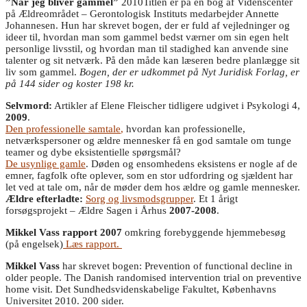
”Når jeg bliver gammel”
2010Titlen er på en bog af Videnscenter
på Ældreområdet – Gerontologisk Instituts medarbejder Annette
Johannesen. Hun har skrevet bogen, der er fuld af vejledninger og
ideer til, hvordan man som gammel bedst værner om sin egen helt
personlige livsstil, og hvordan man til stadighed kan anvende sine
talenter og sit netværk. På den måde kan læseren bedre planlægge sit
liv som gammel.
Bogen, der er udkommet på Nyt Juridisk Forlag, er
på 144 sider og koster 198 kr.
Selvmord:
Artikler af Elene Fleischer tidligere udgivet i Psykologi 4,
2009
.
Den professionelle samtale
,
hvordan kan professionelle,
netværkspersoner og ældre mennesker få en god samtale om tunge
teamer og dybe eksistentielle spørgsmål?
De usynlige gamle
. Døden og ensomhedens eksistens er nogle af de
emner, fagfolk ofte oplever, som en stor udfordring og sjældent har
let ved at tale om, når de møder dem hos ældre og gamle mennesker.
Ældre efterladte:
Sorg og livsmodsgrupper
. Et 1 årigt
forsøgsprojekt – Ældre Sagen i Århus
2007-2008
.
Mikkel Vass rapport 2007
omkring forebyggende hjemmebesøg
(på engelsek)
Læs rapport.
Mikkel Vass
har skrevet bogen: Prevention of functional decline in
older people. The Danish randomised intervention trial on preventive
home visit. Det Sundhedsvidenskabelige Fakultet, Københavns
Universitet 2010. 200 sider.