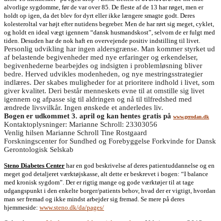
alvorlige sygdomme, før de var over 85. De fleste af de 13 har røget, men er
holdt op igen, da det blev for dyrt eller ikke længere smagte godt. Deres
kolesteroltal var højt efter nutidens begreber. Men de har rørt sig meget, cyklet,
og holdt en ideal vægt igennem “dansk husmandskost”, selvom de er fulgt med
tiden. Desuden har de nok haft en overvejende positiv indstilling til livet.
Personlig udvikling har ingen aldersgrænse. Man kommer styrket ud
af belastende begivenheder med nye erfaringer og erkendelser,
begivenhederne bearbejdes og indsigten i problemløsning bliver
bedre. Herved udvikles modenheden, og nye mestringsstrategier
indlæres. Der skabes muligheder for at prioritere indhold i livet, som
giver kvalitet. Deri består menneskets evne til at omstille sig livet
igennem og afpasse sig til aldringen og nå til tilfredshed med
ændrede livsvilkår. Ingen ønskede et anderledes liv.
Bogen er udkommet 3. april og kan hentes gratis på
www.gerodan.dk
Kontaktoplysninger: Marianne Schroll: 23303056
Venlig hilsen Marianne Schroll Tine Rostgaard
Forskningscenter for Sundhed og Forebyggelse Forkvinde for Dansk
Gerontologisk Selskab
Steno Diabetes Center
har en god beskrivelse af deres patientuddannelse og en
meget god detaljeret værktøjskasse, alt dette er beskrevet i bogen: “I balance
med kronisk sygdom”. Der er rigtig mange og gode værktøjer til at tage
udgangspunkt i den enkelte borger/patients behov, hvad der er vigtigt, hvordan
man ser fremad og ikke mindst arbejder sig fremad. Se mere på deres
hjemmeside:
www.steno.dk/da/pages/