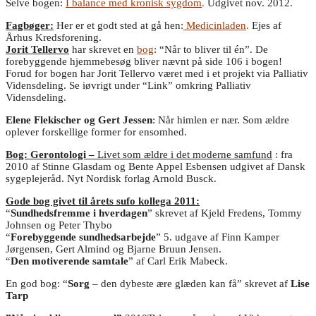
Selve bogen:
I balance med kronisk sygdom
.
Udgivet nov. 2012.
Fagbøger:
Her er et godt sted at gå hen:
Medicinladen
.
Ejes af
Århus Kredsforening.
Jorit Tellervo
har skrevet en
bog
: “Når to bliver til én”. De
forebyggende hjemmebesøg bliver nævnt på side 106 i bogen!
Forud for bogen har Jorit Tellervo været med i et projekt via Palliativ
Vidensdeling. Se iøvrigt under “Link” omkring Palliativ
Vidensdeling.
Elene Flekischer og Gert Jessen
: Når himlen er nær. Som ældre
oplever forskellige former for ensomhed.
Bog: Gerontologi –
Livet som ældre i det moderne samfund
: fra
2010 af Stinne Glasdam og Bente Appel Esbensen udgivet af Dansk
sygeplejeråd. Nyt Nordisk forlag Arnold Busck.
Gode bog givet til årets sufo kollega 2011:
“
Sundhedsfremme i hverdagen
” skrevet af Kjeld Fredens, Tommy
Johnsen og Peter Thybo
“
Forebyggende sundhedsarbejde
” 5. udgave af Finn Kamper
Jørgensen, Gert Almind og Bjarne Bruun Jensen.
“
Den motiverende samtale
” af Carl Erik Mabeck.
En god bog: “
Sorg
– den dybeste ære glæden kan få” skrevet af
Lise
Tarp