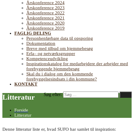
Årskonference 2024
Årskonference 2023
Årskonference 2022
Årskonference 2021
Årskonference 2020
Årskonference 2019
FAGLIG DELING
Personhenførbare data til opsporing
Dokumentation
Breve med tilbud om hjemmebesøg
Erfa– og netværksgrupper
Kompetenceudvikling
Inspirationskatalog for medarbejdere der arbejder med
forebyggende hjemmebesøg
Skal du i dialog om den kommende
forebyggelsesindsats i din kommune?
KONTAKT
Søg efter:
Søg
Litteratur
Forside
Litteratur
Denne litteratur liste er, hvad SUFO har samlet til inspiration: