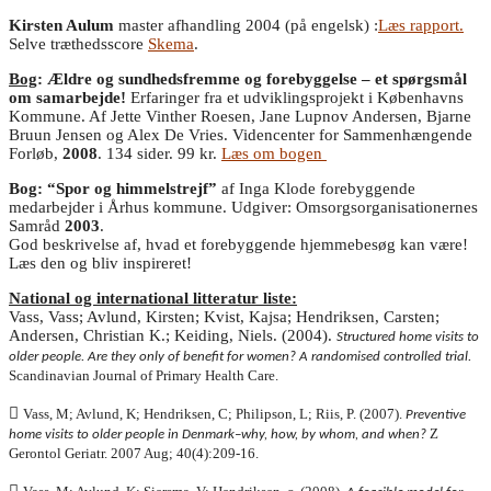
Kirsten Aulum
master afhandling 2004 (på engelsk) :
Læs rapport.
Selve træthedsscore
Skema
.
Bog
: Ældre og sundhedsfremme og forebyggelse – et spørgsmål
om samarbejde!
Erfaringer fra et udviklingsprojekt i Københavns
Kommune. Af Jette Vinther Roesen, Jane Lupnov Andersen, Bjarne
Bruun Jensen og Alex De Vries. Videncenter for Sammenhængende
Forløb,
2008
. 134 sider. 99 kr.
Læs om bogen
Bog:
“Spor og himmelstrejf”
af Inga Klode forebyggende
medarbejder i Århus kommune. Udgiver: Omsorgsorganisationernes
Samråd
2003
.
God beskrivelse af, hvad et forebyggende hjemmebesøg kan være!
Læs den og bliv inspireret!
National og international litteratur liste:
Vass, Vass; Avlund, Kirsten; Kvist, Kajsa; Hendriksen, Carsten;
Andersen, Christian K.; Keiding, Niels. (2004).
Structured home visits to
older people. Are they only of benefit for women? A randomised controlled trial.
Scandinavian Journal of Primary Health Care.

Vass, M; Avlund, K; Hendriksen, C; Philipson, L; Riis, P. (2007).
Preventive
Z
home visits to older people in Denmark–why, how, by whom, and when?
Gerontol Geriatr. 2007 Aug; 40(4):209-16.
