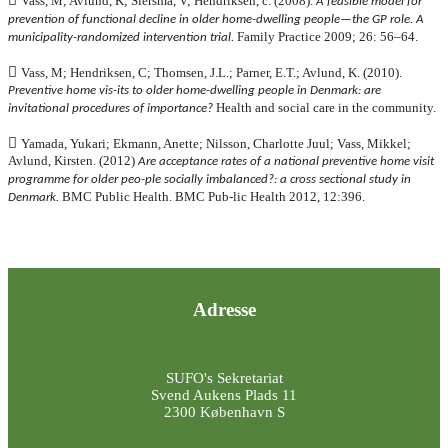
Vass, M; Avlund, K; Siersma, V; Hendriksen, c. (2008).
A feasible model for
prevention of functional decline in older home-dwelling people—the GP role. A
Family Practice 2009; 26: 56–64.
municipality-randomized intervention trial.

Vass, M; Hendriksen, C; Thomsen, J.L.; Parner, E.T.; Avlund, K. (2010).
Preventive home vis-its to older home-dwelling people in Denmark: are
Health and social care in the community.
invitational procedures of importance?

Yamada, Yukari; Ekmann, Anette; Nilsson, Charlotte Juul; Vass, Mikkel;
Avlund, Kirsten. (2012)
Are acceptance rates of a national preventive home visit
programme for older peo-ple socially imbalanced?: a cross sectional study in
BMC Public Health. BMC Pub-lic Health 2012, 12:396.
Denmark.
Adresse
SUFO's Sekretariat
Svend Aukens Plads 11
2300 København S