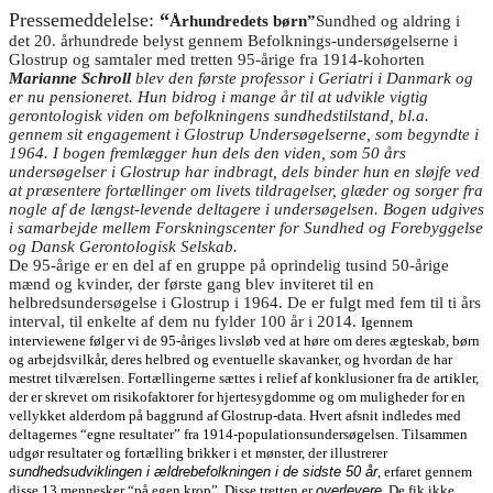
Pressemeddelelse:
“
Århundredets børn”
Sundhed og aldring i
det 20. århundrede belyst gennem Befolknings-undersøgelserne i
Glostrup og samtaler med tretten 95-årige fra 1914-kohorten
Marianne Schroll
blev den første professor i Geriatri i Danmark og
er nu pensioneret. Hun bidrog i mange år til at udvikle vigtig
gerontologisk viden om befolkningens sundhedstilstand, bl.a.
gennem sit engagement i Glostrup Undersøgelserne, som begyndte i
1964. I bogen fremlægger hun dels den viden, som 50 års
undersøgelser i Glostrup har indbragt, dels binder hun en sløjfe ved
at præsentere fortællinger om livets tildragelser, glæder og sorger fra
nogle af de længst-levende deltagere i undersøgelsen. Bogen udgives
i samarbejde mellem Forskningscenter for Sundhed og Forebyggelse
og Dansk Gerontologisk Selskab.
De 95-årige er en del af en gruppe på oprindelig tusind 50-årige
mænd og kvinder, der første gang blev inviteret til en
helbredsundersøgelse i Glostrup i 1964. De er fulgt med fem til ti års
interval, til enkelte af dem nu fylder 100 år i 2014.
Igennem
interviewene følger vi de 95-åriges livsløb ved at høre om deres ægteskab, børn
og arbejdsvilkår, deres helbred og eventuelle skavanker, og hvordan de har
mestret tilværelsen. Fortællingerne sættes i relief af konklusioner fra de artikler,
der er skrevet om risikofaktorer for hjertesygdomme og om muligheder for en
vellykket alderdom på baggrund af Glostrup-data. Hvert afsnit indledes med
deltagernes “egne resultater” fra 1914-populationsundersøgelsen. Tilsammen
udgør resultater og fortælling brikker i et mønster, der illustrerer
sundhedsudviklingen i ældrebefolkningen i de sidste 50 år
, erfaret gennem
disse 13 mennesker “på egen krop”. Disse tretten er
overlevere
. De fik ikke